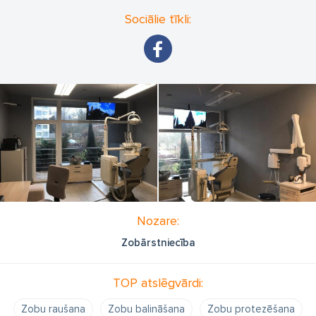
Sociālie tīkli:
Nozare:
Zobārstniecība
TOP atslēgvārdi:
Zobu raušana
Zobu balināšana
Zobu protezēšana