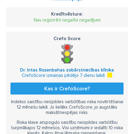
Kredītvēsture:
Nav reģistrēti negatīvi negadījumi
Crefo Score
Dr. Intas Rozenbahas zobārstniecības klīnika
CrefoScore izmaiņas pēdējo 7 dienu laikā
Kas ir CrefoScore?
Indekss saistību neizpildes varbūtības riska novērtēšanai
12 mēnešu laikā. Jo lielāks CrefoScore, jo augstāks
maksātnespējas risks.
Riska klase atspoguļo saistību neizpildes varbūtību
turpmākajos 12 mēnešos. Visi uzņēmumi ir iedalīti 10 riska
klasēs. Kalpo ātrai lēmuma pieņemšanai.