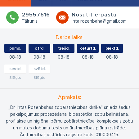
29557616
Nosūtīt e-pastu
Tālrunis
inta.rozenbaha@gmail.com
Darba laiks:
pirmd.
otrd.
trešd.
ceturtd.
piektd.
08
18
08
18
08
18
08
18
08
18
sestd.
svētd.
Slēgts
Slēgts
Apraksts:
„Dr. Intas Rozenbahas zobārstniecības klīnika” sniedz šādus
pakalpojumus: protezēšana, bioestētika, zobu balināšana,
profilakse un higiēna, bērnu zobārstniecība, kompleksais zobu
un mutes dobuma tests un ārstniecības plāna izstrāde.
Ārstniecības iestādes reģistra kods: 010000415.