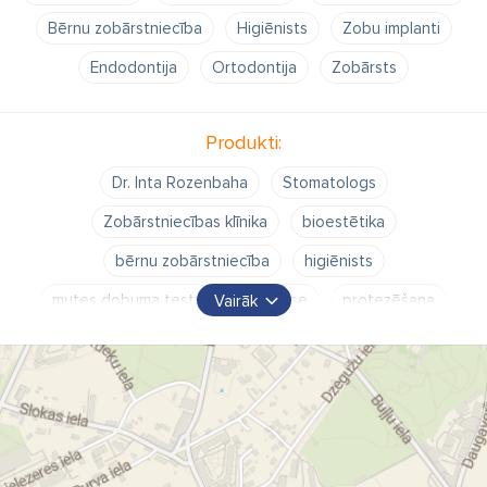
Bērnu zobārstniecība
Higiēnists
Zobu implanti
Endodontija
Ortodontija
Zobārsts
Produkti:
Dr. Inta Rozenbaha
Stomatologs
Zobārstniecības klīnika
bioestētika
bērnu zobārstniecība
higiēnists
mutes dobuma tests
profilakse
protezēšana
Vairāk
stomatoloģija
uztura konsultācijas
zobu balināšana
zobu higiēna
zobu labošana
zobu plombēšana.
zobu tests
zobu ārstniecības plāns
zobārste Rozenbaha
zobārsti
zobārstniecība