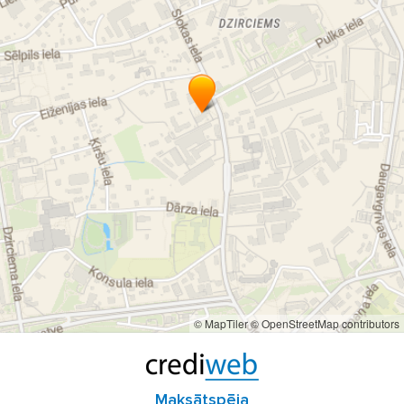
zobārstniecība Pārdaugavā
zobārsts
zobārsts Dzirciemā
zobārsts Iļģuciemā
zobārsts Pārdaugavā
zobārsts Slokas ielā
Rozenbahas zobārstniecība
© MapTiler
© OpenStreetMap contributors
Maksātspēja