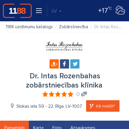
°C
+17
LV
1188 uzņēmumu katalogs
Zobārstniecība
Dr. Intas Rozenbahas zobārstniecības klīnika
Dr. Intas Rozenbahas
zobārstniecības klīnika
0
Slokas iela 59 - 22, Rīga, LV-1007
Kā nokļūt?
Pamatdati
Karte
Foto
Atsauksmes