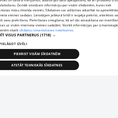
āmas un satura mērījumus, auditorijas datu apkopošanu, kā arī produktu izst
zlabošanu. Zemāk sniedzam informāciju par visām sīkdatnēm, kuras tiek
ntotas mūsu tīmekļa vietnēs. Sīkdatnes var atšķirties atkarībā no apmeklētā
rneta vietnes sadaļas. Lietotājam jebkurā brīdī ir iespēja piekrist, atteikties va
īt savu piekrišanu. Piekrišanas sniegšana, kā arī tās atsaukšana vai mainīša
ecas uz visām interneta vietnes sadaļām. Vairāk informācijas par izmantotaj
atnēm skatīt
sīkdatņu izmantošanas noteikumos.
ĪT VISUS PARTNERUS
(1718) →
PIELĀGOT IZVĒLI
PIEKRIST VISĀM SĪKDATNĒM
ATSTĀT TEHNISKĀS SĪKDATNES
TEHNISKĀS/OBLIGĀTĀS
STATISTIKAS
MĒRĶĒŠANA
FUNKCIONĀLĀS
NEKLASIFICĒTĀS
ehniskās/obligātās
Statistikas
Mērķēšana
Funkcionālās
Neklasificēt