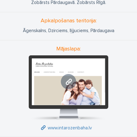
Zobārsts Pārdaugavā. Zobārsts Rīgā.
Apkalpošanas teritorija:
Āgenskalns, Dzirciems, Iļģuciems, Pārdaugava
Mājaslapa:
www.intarozenbaha.lv
www.intarozenbaha.lv