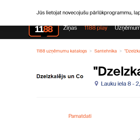
Laika z
C, 06.08.2026.
+21
°C
Aisma, Askolds
Jūs lietojat novecojušu pārlūkprogrammu, la
Ziņas
1188 play
Uzņēmum
1188 uzņēmumu katalogs
Santehnika
"Dzelzka
"Dzelzka
Lauku iela 8 - 
Pamatdati