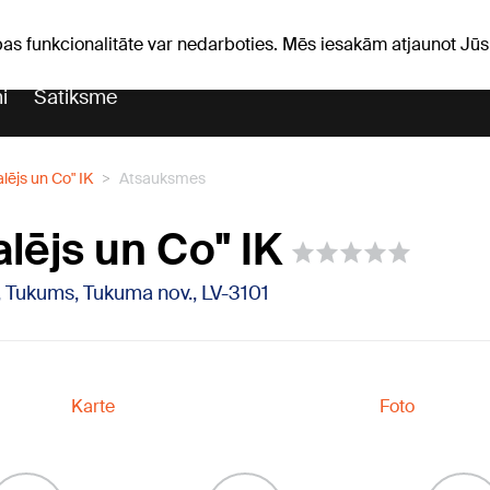
iņas
Horoskopi
pas funkcionalitāte var nedarboties. Mēs iesakām atjaunot J
i
Satiksme
lējs un Co" IK
Atsauksmes
lējs un Co" IK
2, Tukums, Tukuma nov., LV-3101
Karte
Foto