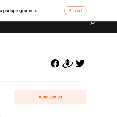
ūsu pārluprogrammu.
Aizvērt
Atsauksmes