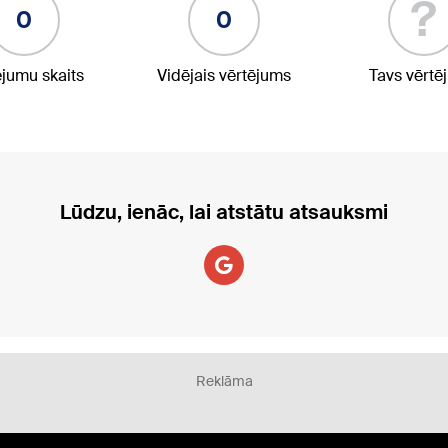
?
0
0
ējumu skaits
Vidējais vērtējums
Tavs vērtē
Lūdzu, ienāc, lai atstātu atsauksmi
Reklāma