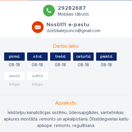
29282687
Mobilais tālrunis
Nosūtīt e-pastu
dzelzkalejsunco@gmail.com
Darba laiks:
pirmd.
otrd.
trešd.
ceturtd.
piektd.
08
18
08
18
08
18
08
18
08
18
sestd.
svētd.
Slēgts
Slēgts
Apraksts:
Iekštelpu kanalizācijas sistēmu, ūdensapgādes, santehnikas,
apkures montāža, remonts un apkalpošana. Dīzeļdegvielas katlu
apkope, remonts, regulēšana.