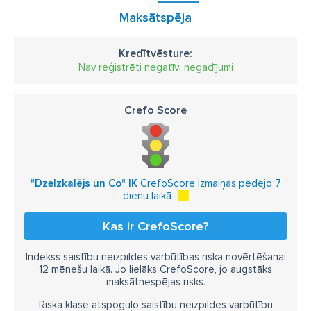
Maksātspēja
Kredītvēsture:
Nav reģistrēti negatīvi negadījumi
Crefo Score
"Dzelzkalējs un Co" IK
CrefoScore izmaiņas pēdējo 7
dienu laikā
Kas ir CrefoScore?
Indekss saistību neizpildes varbūtības riska novērtēšanai
12 mēnešu laikā. Jo lielāks CrefoScore, jo augstāks
maksātnespējas risks.
Riska klase atspoguļo saistību neizpildes varbūtību