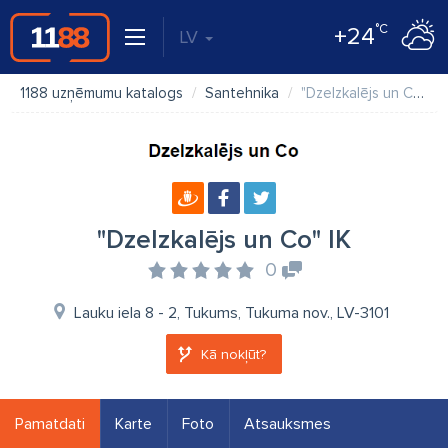
°C
+24
LV
1188 uzņēmumu katalogs
Santehnika
"Dzelzkalējs un Co" IK
"Dzelzkalējs un Co" IK
0
Lauku iela 8 - 2, Tukums, Tukuma nov., LV-3101
Kā nokļūt?
Pamatdati
Karte
Foto
Atsauksmes