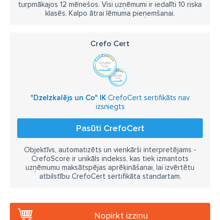
turpmākajos 12 mēnešos. Visi uzņēmumi ir iedalīti 10 riska
klasēs. Kalpo ātrai lēmuma pieņemšanai.
Crefo Cert
"Dzelzkalējs un Co" IK
CrefoCert sertifikāts nav
izsniegts
Pasūti CrefoCert
Objektīvs, automatizēts un vienkārši interpretējams -
CrefoScore ir unikāls indekss, kas tiek izmantots
uzņēmumu maksātspējas aprēķināšanai, lai izvērtētu
atbilstību CrefoCert sertifikāta standartam.
Nopirkt izziņu