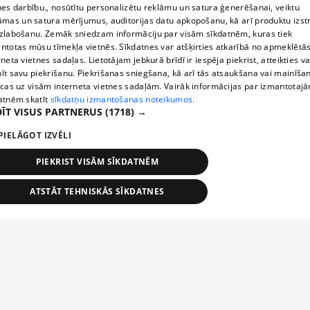
nes darbību., nosūtītu personalizētu reklāmu un satura ģenerēšanai, veiktu
āmas un satura mērījumus, auditorijas datu apkopošanu, kā arī produktu izst
zlabošanu. Zemāk sniedzam informāciju par visām sīkdatnēm, kuras tiek
ntotas mūsu tīmekļa vietnēs. Sīkdatnes var atšķirties atkarībā no apmeklētā
rneta vietnes sadaļas. Lietotājam jebkurā brīdī ir iespēja piekrist, atteikties va
īt savu piekrišanu. Piekrišanas sniegšana, kā arī tās atsaukšana vai mainīša
ecas uz visām interneta vietnes sadaļām. Vairāk informācijas par izmantotaj
atnēm skatīt
sīkdatņu izmantošanas noteikumos.
ĪT VISUS PARTNERUS
(1718) →
PIELĀGOT IZVĒLI
PIEKRIST VISĀM SĪKDATNĒM
ATSTĀT TEHNISKĀS SĪKDATNES
TEHNISKĀS/OBLIGĀTĀS
STATISTIKAS
MĒRĶĒŠANA
FUNKCIONĀLĀS
NEKLASIFICĒTĀS