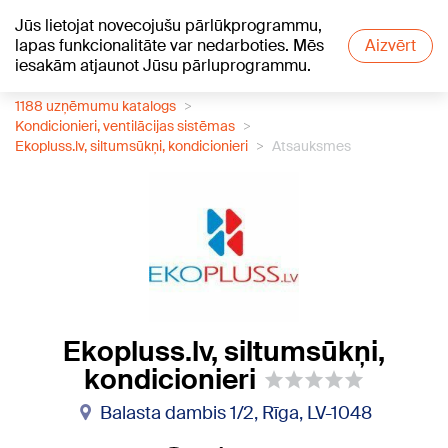
Jūs lietojat novecojušu pārlūkprogrammu,
+17
°C
lapas funkcionalitāte var nedarboties. Mēs
Aizvērt
iesakām atjaunot Jūsu pārluprogrammu.
1188 uzņēmumu katalogs
Kondicionieri, ventilācijas sistēmas
Ekopluss.lv, siltumsūkņi, kondicionieri
Atsauksmes
Ekopluss.lv, siltumsūkņi,
kondicionieri
Balasta dambis 1/2, Rīga, LV-1048