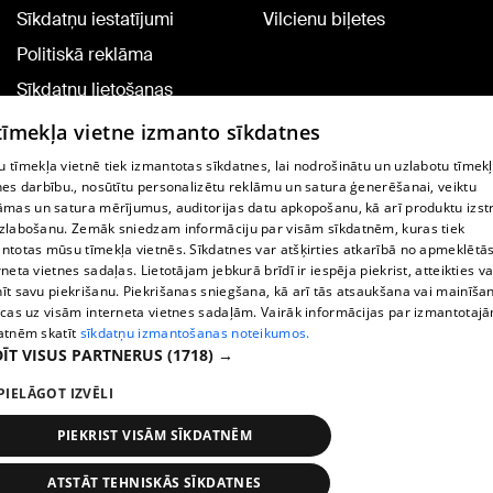
Sīkdatņu iestatījumi
Vilcienu biļetes
Politiskā reklāma
Sīkdatņu lietošanas
noteikumi
 tīmekļa vietne izmanto sīkdatnes
Komentāru pievienošana
 tīmekļa vietnē tiek izmantotas sīkdatnes, lai nodrošinātu un uzlabotu tīmek
nes darbību., nosūtītu personalizētu reklāmu un satura ģenerēšanai, veiktu
āmas un satura mērījumus, auditorijas datu apkopošanu, kā arī produktu izst
TV programma
zlabošanu. Zemāk sniedzam informāciju par visām sīkdatnēm, kuras tiek
Līguma noteikumi
ntotas mūsu tīmekļa vietnēs. Sīkdatnes var atšķirties atkarībā no apmeklētā
rneta vietnes sadaļas. Lietotājam jebkurā brīdī ir iespēja piekrist, atteikties va
360 Ziņu kontakti
īt savu piekrišanu. Piekrišanas sniegšana, kā arī tās atsaukšana vai mainīša
ecas uz visām interneta vietnes sadaļām. Vairāk informācijas par izmantotaj
Helio Media
atnēm skatīt
sīkdatņu izmantošanas noteikumos.
ĪT VISUS PARTNERUS
(1718) →
Portāla palīdzības dienests: e-pasts -
info@1188.lv
PIELĀGOT IZVĒLI
Copyright © 2004-2026 SIA HELIO MEDIA.
All rights reserved.
PIEKRIST VISĀM SĪKDATNĒM
ATSTĀT TEHNISKĀS SĪKDATNES