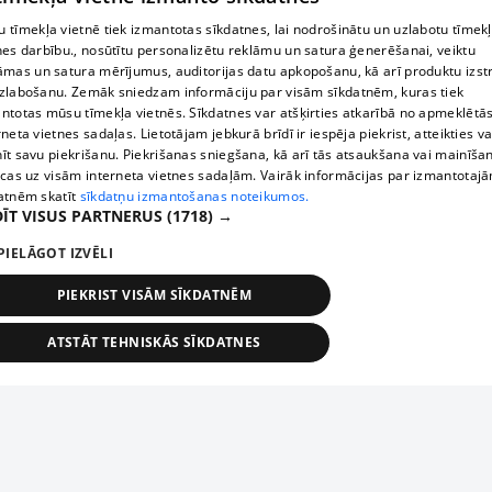
 tīmekļa vietnē tiek izmantotas sīkdatnes, lai nodrošinātu un uzlabotu tīmek
nes darbību., nosūtītu personalizētu reklāmu un satura ģenerēšanai, veiktu
āmas un satura mērījumus, auditorijas datu apkopošanu, kā arī produktu izst
zlabošanu. Zemāk sniedzam informāciju par visām sīkdatnēm, kuras tiek
ntotas mūsu tīmekļa vietnēs. Sīkdatnes var atšķirties atkarībā no apmeklētā
rneta vietnes sadaļas. Lietotājam jebkurā brīdī ir iespēja piekrist, atteikties va
īt savu piekrišanu. Piekrišanas sniegšana, kā arī tās atsaukšana vai mainīša
ecas uz visām interneta vietnes sadaļām. Vairāk informācijas par izmantotaj
atnēm skatīt
sīkdatņu izmantošanas noteikumos.
ĪT VISUS PARTNERUS
(1718) →
PIELĀGOT IZVĒLI
PIEKRIST VISĀM SĪKDATNĒM
ATSTĀT TEHNISKĀS SĪKDATNES
TEHNISKĀS/OBLIGĀTĀS
STATISTIKAS
MĒRĶĒŠANA
FUNKCIONĀLĀS
NEKLASIFICĒTĀS