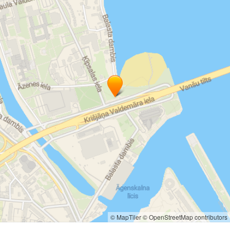
rūpnieciskie industriālie ventilatori
ražošanas procesu ventilatori
sadzīves telpu ventilācija
publisko telpu ventilācija
ventilācijas sistēmu projektēšana
ventilācijas sistēmu apkalpošana
remonts
serviss
© MapTiler
© OpenStreetMap contributors