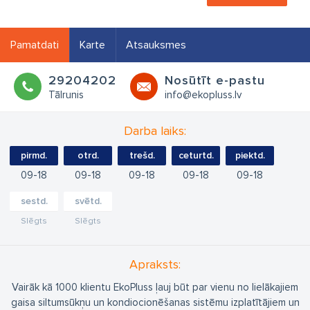
Pamatdati
Karte
Atsauksmes
29204202
Nosūtīt e-pastu
Tālrunis
info@ekopluss.lv
Darba laiks:
pirmd.
otrd.
trešd.
ceturtd.
piektd.
09
18
09
18
09
18
09
18
09
18
sestd.
svētd.
Slēgts
Slēgts
Apraksts:
Vairāk kā 1000 klientu EkoPluss ļauj būt par vienu no lielākajiem
gaisa siltumsūkņu un kondiocionēšanas sistēmu izplatītājiem un