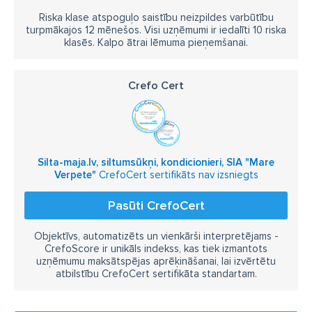
Riska klase atspoguļo saistību neizpildes varbūtību
turpmākajos 12 mēnešos. Visi uzņēmumi ir iedalīti 10 riska
klasēs. Kalpo ātrai lēmuma pieņemšanai.
Crefo Cert
Silta-maja.lv, siltumsūkņi, kondicionieri, SIA "Mare
Verpete"
CrefoCert sertifikāts nav izsniegts
Pasūti CrefoCert
Objektīvs, automatizēts un vienkārši interpretējams -
CrefoScore ir unikāls indekss, kas tiek izmantots
uzņēmumu maksātspējas aprēķināšanai, lai izvērtētu
atbilstību CrefoCert sertifikāta standartam.