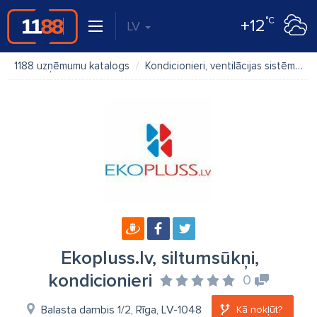
°C
+12
LV
1188 uzņēmumu katalogs
Kondicionieri, ventilācijas sistēmas
Ekopluss.lv, siltumsūkņi,
kondicionieri
0
Balasta dambis 1/2, Rīga, LV-1048
Kā nokļūt?