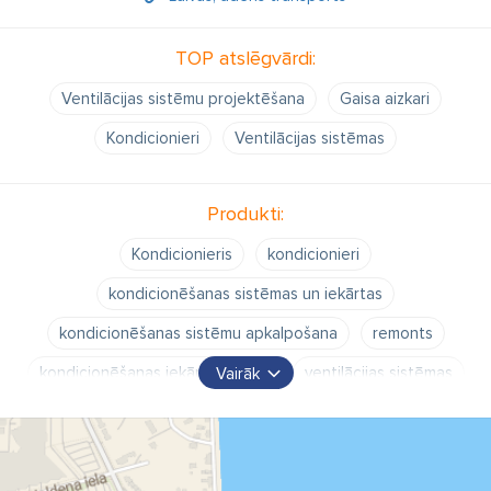
TOP atslēgvārdi:
Ventilācijas sistēmu projektēšana
Gaisa aizkari
Kondicionieri
Ventilācijas sistēmas
Produkti:
Kondicionieris
kondicionieri
kondicionēšanas sistēmas un iekārtas
kondicionēšanas sistēmu apkalpošana
remonts
kondicionēšanas iekārtu serviss
ventilācijas sistēmas
Vairāk
ventilācijas iekārtas
gaisa apstrādes iekārtas - rekuperatori
gaisa aizkari