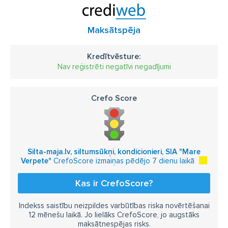
Maksātspēja
Kredītvēsture:
Nav reģistrēti negatīvi negadījumi
Crefo Score
Silta-maja.lv, siltumsūkņi, kondicionieri, SIA "Mare
Verpete"
CrefoScore izmaiņas pēdējo 7 dienu laikā
Kas ir CrefoScore?
Indekss saistību neizpildes varbūtības riska novērtēšanai
12 mēnešu laikā. Jo lielāks CrefoScore, jo augstāks
maksātnespējas risks.