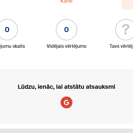
Karte
?
0
0
ējumu skaits
Vidējais vērtējums
Tavs vērtē
Lūdzu, ienāc, lai atstātu atsauksmi