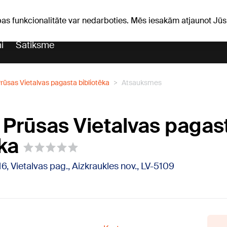
Laika ziņas
Horoskopi
avs
pas funkcionalitāte var nedarboties. Mēs iesakām atjaunot J
i
Satiksme
Prūsas Vietalvas pagasta bibliotēka
Atsauksmes
s Prūsas Vietalvas pagas
ka
16, Vietalvas pag., Aizkraukles nov., LV-5109