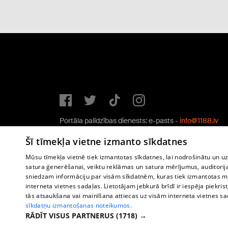
Portāla palīdzības dienests: e-pasts -
info@1188.lv
Copyright © 2004-2026 SIA HELIO MEDIA.
Šī tīmekļa vietne izmanto sīkdatnes
All rights reserved.
Mūsu tīmekļa vietnē tiek izmantotas sīkdatnes, lai nodrošinātu un u
satura ģenerēšanai, veiktu reklāmas un satura mērījumus, auditorij
sniedzam informāciju par visām sīkdatnēm, kuras tiek izmantotas mū
interneta vietnes sadaļas. Lietotājam jebkurā brīdī ir iespēja piekrist
tās atsaukšana vai mainīšana attiecas uz visām interneta vietnes s
sīkdatņu izmantošanas noteikumos.
RĀDĪT VISUS PARTNERUS
(1718) →