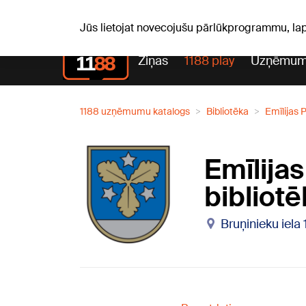
S, 08.08.2026.
+18
°C
Mudīte, Vladislava, Vladisl
Jūs lietojat novecojušu pārlūkprogrammu, la
Ziņas
1188 play
Uzņēmum
1188 uzņēmumu katalogs
Bibliotēka
Emīlijas 
Emīlija
bibliotē
Bruņinieku iela 