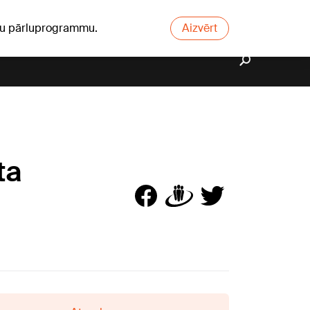
ūsu pārluprogrammu.
Aizvērt
ta