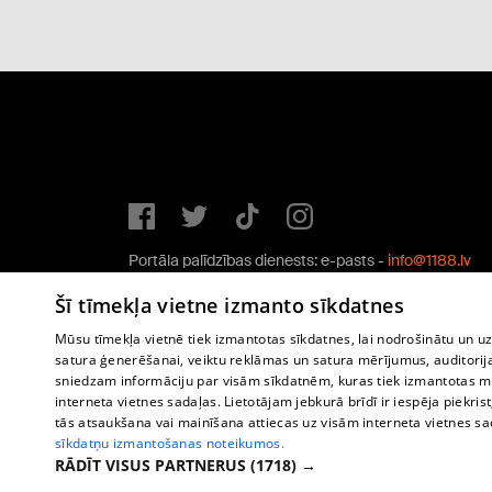
Portāla palīdzības dienests: e-pasts -
info@1188.lv
Copyright © 2004-2026 SIA HELIO MEDIA.
Šī tīmekļa vietne izmanto sīkdatnes
All rights reserved.
Mūsu tīmekļa vietnē tiek izmantotas sīkdatnes, lai nodrošinātu un u
satura ģenerēšanai, veiktu reklāmas un satura mērījumus, auditorij
sniedzam informāciju par visām sīkdatnēm, kuras tiek izmantotas mū
interneta vietnes sadaļas. Lietotājam jebkurā brīdī ir iespēja piekrist
tās atsaukšana vai mainīšana attiecas uz visām interneta vietnes s
sīkdatņu izmantošanas noteikumos.
RĀDĪT VISUS PARTNERUS
(1718) →