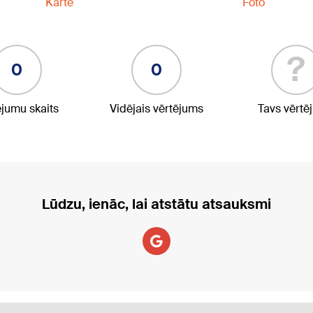
Karte
Foto
?
0
0
ējumu skaits
Vidējais vērtējums
Tavs vērtē
Lūdzu, ienāc, lai atstātu atsauksmi