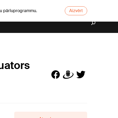
ūsu pārluprogrammu.
Aizvērt
kuators