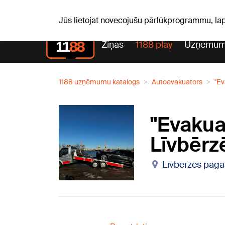
Pk, 07.08.2026.
+21
°C
Alfrēds, Fredis, Madars
Jūs lietojat novecojušu pārlūkprogrammu, la
Ziņas
1188 play
Uzņēmum
1188 uzņēmumu katalogs
Autoevakuators
''E
''Evaku
Līvbērz
Līvbērzes pagas