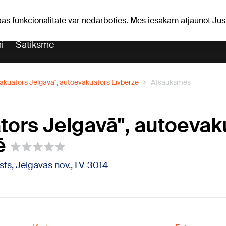
Laika ziņas
Horoskopi
pas funkcionalitāte var nedarboties. Mēs iesakām atjaunot J
i
Satiksme
vakuators Jelgavā'', autoevakuators Līvbērzē
Atsauksmes
ators Jelgavā'', autoeva
ē
ts, Jelgavas nov., LV-3014