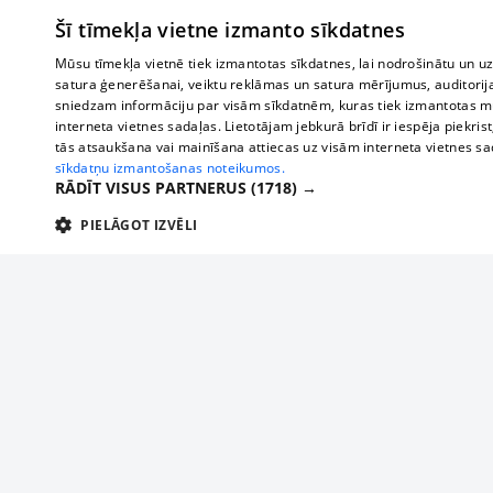
Šī tīmekļa vietne izmanto sīkdatnes
Mūsu tīmekļa vietnē tiek izmantotas sīkdatnes, lai nodrošinātu un u
satura ģenerēšanai, veiktu reklāmas un satura mērījumus, auditorij
sniedzam informāciju par visām sīkdatnēm, kuras tiek izmantotas mū
interneta vietnes sadaļas. Lietotājam jebkurā brīdī ir iespēja piekrist
tās atsaukšana vai mainīšana attiecas uz visām interneta vietnes s
sīkdatņu izmantošanas noteikumos.
RĀDĪT VISUS PARTNERUS
(1718) →
PIELĀGOT IZVĒLI
TEHNISKĀS/OBLIGĀTĀS
STATISTIKAS
M
Tehniskās/
Tehniskās/obligātās sīkdatnes nepieciešamas, lai lietotājs varētu brīvi apm
lietotājam nepieciešamo informāciju.
Par mums
Uzņēmu
Nodrošinātājs
/
Darbības
Reklāma
Autobusi
Nosaukums
Apra
Domēns
ilgums
starptau
Biznesa klientiem