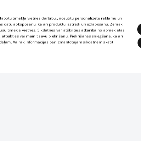
zlabotu tīmekļa vietnes darbību., nosūtītu personalizētu reklāmu un
as datu apkopošanu, kā arī produktu izstrādi un uzlabošanu. Zemāk
su tīmekļa vietnēs. Sīkdatnes var atšķirties atkarībā no apmeklētās
, atteikties vai mainīt savu piekrišanu. Piekrišanas sniegšana, kā arī
adaļām. Vairāk informācijas par izmantotajām sīkdatnēm skatīt
ĒRĶĒŠANA
FUNKCIONĀLĀS
NEKLASIFICĒTĀS
1188 datu bāze
obligātās
Statistikas
Mērķēšana
Funkcionālās
Neklasificētās
informācijas, v
izplatīšana jebk
eklēt un pārlūkot tīmekļa vietni un izmantot tās piedāvātās iespējas. Bez šīm sīkdatnēm 
aizliegta leju
mi
Kinoteātros
1188 web lapā 
, vilcieni,
TV programma
kategoriski ai
ksts
tiskie reisi
atļaujas.
Līguma noteikumi