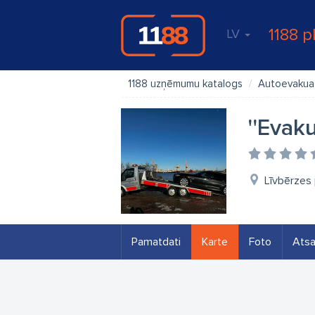
1188 p
LV
1188 uzņēmumu katalogs
Autoevakua
''Evak
Līvbērzes 
Pamatdati
Karte
Foto
Ats