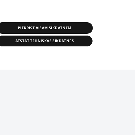
PIEKRIST VISĀM SĪKDATNĒM
ATSTĀT TEHNISKĀS SĪKDATNES
s, tās daļas vai datu bāzē iekļautās
ai informācijas daļas pavairošana vai
ādā formā stingri aizliegta. Tāpat arī ir
tīmekļa vietne nevarēs pilnvērtīgi darboties un sniegt
pielāde automātiskā režīmā. Jebkura
publicētā materiāla pārpublicēšana ir
zliegta bez 1188 web lapas redakcijas