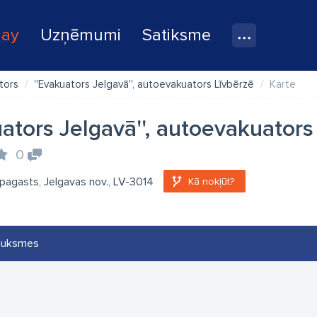
lay
Uzņēmumi
Satiksme
tors
''Evakuators Jelgavā'', autoevakuators Līvbērzē
Karte
uators Jelgavā'', autoevakuators
0
pagasts, Jelgavas nov., LV-3014
Kā nokļūt?
auksmes