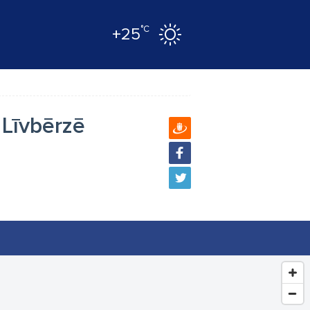
°C
+25
 Līvbērzē