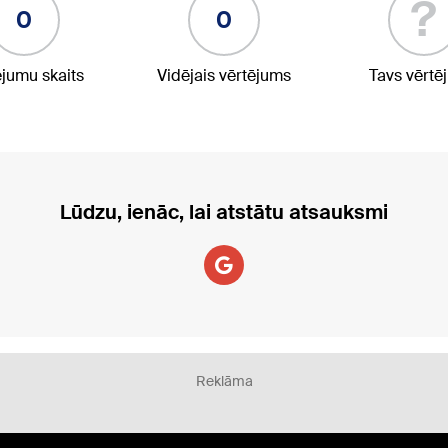
?
0
0
ējumu skaits
Vidējais vērtējums
Tavs vērtē
Lūdzu, ienāc, lai atstātu atsauksmi
Reklāma