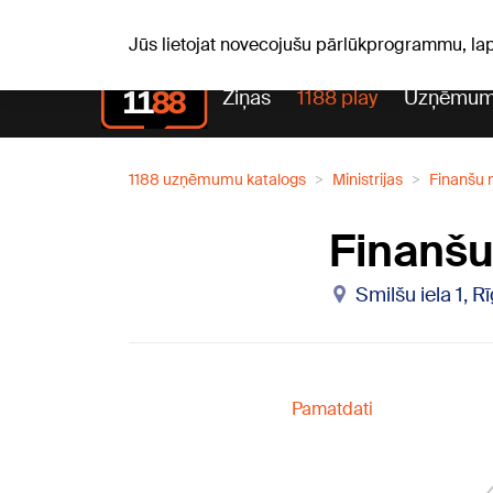
Pk, 07.08.2026.
+17
°C
Alfrēds, Fredis, Madars
Jūs lietojat novecojušu pārlūkprogrammu, la
Ziņas
1188 play
Uzņēmum
1188 uzņēmumu katalogs
Ministrijas
Finanšu m
Finanšu 
Smilšu iela 1, R
Pamatdati