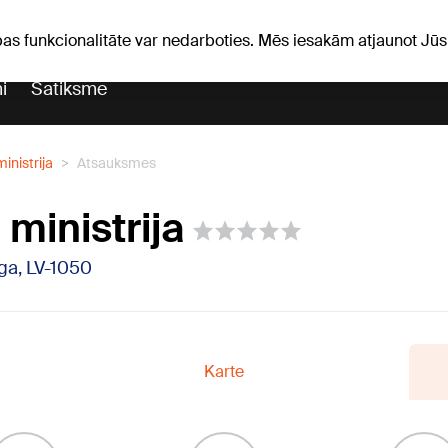
Laika ziņas
Horoskopi
pas funkcionalitāte var nedarboties. Mēs iesakām atjaunot J
i
Satiksme
inistrija
Atsauksmes
ministrija
īga, LV-1050
Karte