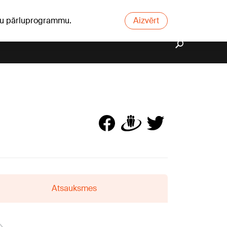
ūsu pārluprogrammu.
Aizvērt
Atsauksmes