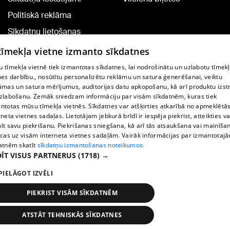
Politiskā reklāma
Sīkdatņu lietošanas
noteikumi
 tīmekļa vietne izmanto sīkdatnes
Komentāru pievienošana
 tīmekļa vietnē tiek izmantotas sīkdatnes, lai nodrošinātu un uzlabotu tīmek
nes darbību., nosūtītu personalizētu reklāmu un satura ģenerēšanai, veiktu
āmas un satura mērījumus, auditorijas datu apkopošanu, kā arī produktu izst
TV programma
zlabošanu. Zemāk sniedzam informāciju par visām sīkdatnēm, kuras tiek
Līguma noteikumi
ntotas mūsu tīmekļa vietnēs. Sīkdatnes var atšķirties atkarībā no apmeklētā
rneta vietnes sadaļas. Lietotājam jebkurā brīdī ir iespēja piekrist, atteikties va
360 Ziņu kontakti
īt savu piekrišanu. Piekrišanas sniegšana, kā arī tās atsaukšana vai mainīša
ecas uz visām interneta vietnes sadaļām. Vairāk informācijas par izmantotaj
Helio Media
atnēm skatīt
sīkdatņu izmantošanas noteikumos.
ĪT VISUS PARTNERUS
(1718) →
Portāla palīdzības dienests: e-pasts -
info@1188.lv
PIELĀGOT IZVĒLI
Copyright © 2004-2026 SIA HELIO MEDIA.
All rights reserved.
PIEKRIST VISĀM SĪKDATNĒM
ATSTĀT TEHNISKĀS SĪKDATNES
Ziņas
Meklēt
1188 play
Satiksme
Vairāk