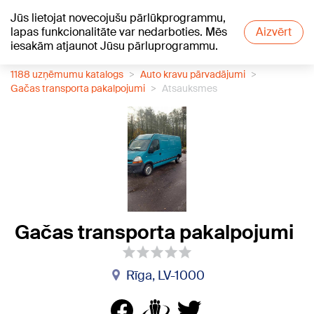
Jūs lietojat novecojušu pārlūkprogrammu,
+15
°C
lapas funkcionalitāte var nedarboties. Mēs
Aizvērt
iesakām atjaunot Jūsu pārluprogrammu.
1188 uzņēmumu katalogs
Auto kravu pārvadājumi
Gačas transporta pakalpojumi
Atsauksmes
Gačas transporta pakalpojumi
Rīga, LV-1000