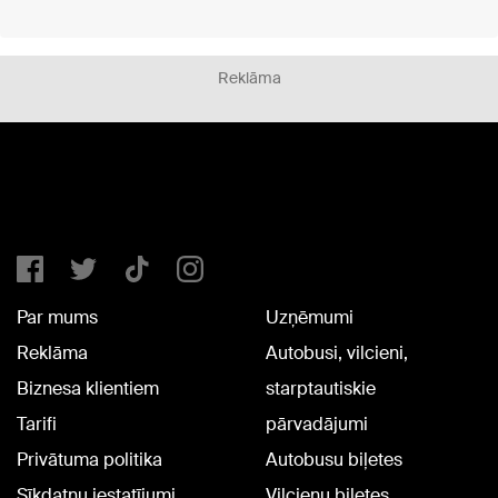
Reklāma
Par mums
Uzņēmumi
Reklāma
Autobusi, vilcieni,
Biznesa klientiem
starptautiskie
Tarifi
pārvadājumi
Privātuma politika
Autobusu biļetes
Sīkdatņu iestatījumi
Vilcienu biļetes