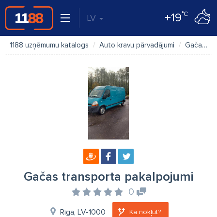
°C
+19
LV
1188 uzņēmumu katalogs
Auto kravu pārvadājumi
Gačas transporta pakalpojumi
Gačas transporta pakalpojumi
0
Rīga, LV-1000
Kā nokļūt?