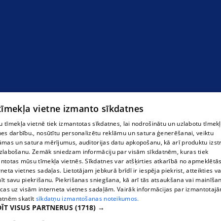
 tīmekļa vietne izmanto sīkdatnes
 tīmekļa vietnē tiek izmantotas sīkdatnes, lai nodrošinātu un uzlabotu tīmek
nes darbību., nosūtītu personalizētu reklāmu un satura ģenerēšanai, veiktu
āmas un satura mērījumus, auditorijas datu apkopošanu, kā arī produktu izst
zlabošanu. Zemāk sniedzam informāciju par visām sīkdatnēm, kuras tiek
ntotas mūsu tīmekļa vietnēs. Sīkdatnes var atšķirties atkarībā no apmeklētā
rneta vietnes sadaļas. Lietotājam jebkurā brīdī ir iespēja piekrist, atteikties va
īt savu piekrišanu. Piekrišanas sniegšana, kā arī tās atsaukšana vai mainīša
ecas uz visām interneta vietnes sadaļām. Vairāk informācijas par izmantotaj
atnēm skatīt
sīkdatņu izmantošanas noteikumos.
ĪT VISUS PARTNERUS
(1718) →