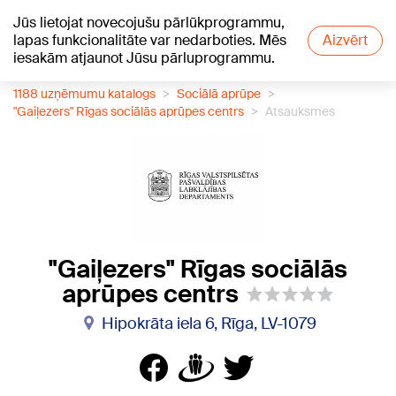
Jūs lietojat novecojušu pārlūkprogrammu,
+13
°C
lapas funkcionalitāte var nedarboties. Mēs
Aizvērt
iesakām atjaunot Jūsu pārluprogrammu.
1188 uzņēmumu katalogs
Sociālā aprūpe
"Gaiļezers" Rīgas sociālās aprūpes centrs
Atsauksmes
"Gaiļezers" Rīgas sociālās
aprūpes centrs
Hipokrāta iela 6, Rīga, LV-1079