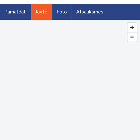
Pamatdati
Karte
Foto
Atsauksmes