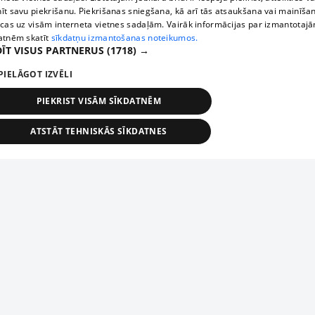
īt savu piekrišanu. Piekrišanas sniegšana, kā arī tās atsaukšana vai mainīša
ecas uz visām interneta vietnes sadaļām. Vairāk informācijas par izmantotaj
atnēm skatīt
sīkdatņu izmantošanas noteikumos.
ĪT VISUS PARTNERUS
(1718) →
PIELĀGOT IZVĒLI
PIEKRIST VISĀM SĪKDATNĒM
ATSTĀT TEHNISKĀS SĪKDATNES
TEHNISKĀS/OBLIGĀTĀS
STATISTIKAS
MĒRĶĒŠANA
FUNKCIONĀLĀS
NEKLASIFICĒTĀS
ehniskās/obligātās
Statistikas
Mērķēšana
Funkcionālās
Neklasificēt
niskās/obligātās sīkdatnes nepieciešamas, lai lietotājs varētu brīvi apmeklēt un pārlūk
Piesaki savu uzņēmumu
ekļa vietni un izmantot tās piedāvātās iespējas. Bez šīm sīkdatnēm tīmekļa vietne neva
nvērtīgi darboties un sniegt lietotājam nepieciešamo informāciju.
Ja tavs uzņēmums nav mūsu datubāzē, aizpildi vienkāršu