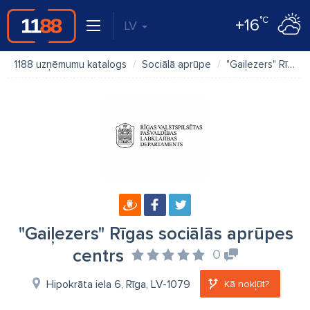
°C
+16
LV
1188 uzņēmumu katalogs
Sociālā aprūpe
"Gaiļezers" Rīgas sociālās aprūpes centrs
"Gaiļezers" Rīgas sociālās aprūpes
centrs
0
Hipokrāta iela 6, Rīga, LV-1079
Kā nokļūt?