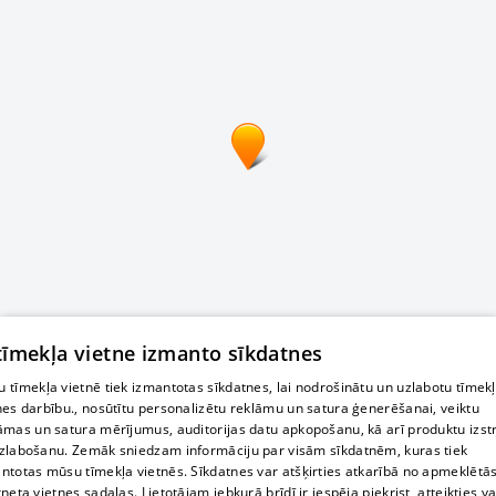
 tīmekļa vietne izmanto sīkdatnes
 tīmekļa vietnē tiek izmantotas sīkdatnes, lai nodrošinātu un uzlabotu tīmek
nes darbību., nosūtītu personalizētu reklāmu un satura ģenerēšanai, veiktu
āmas un satura mērījumus, auditorijas datu apkopošanu, kā arī produktu izst
zlabošanu. Zemāk sniedzam informāciju par visām sīkdatnēm, kuras tiek
ntotas mūsu tīmekļa vietnēs. Sīkdatnes var atšķirties atkarībā no apmeklētā
rneta vietnes sadaļas. Lietotājam jebkurā brīdī ir iespēja piekrist, atteikties va