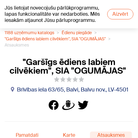
Jūs lietojat novecojušu pārlūkprogrammu,
+23
°C
lapas funkcionalitāte var nedarboties. Mēs
Aizvērt
iesakām atjaunot Jūsu pārluprogrammu.
1188 uzņēmumu katalogs
Ēdienu piegāde
"Garšīgs ēdiens labiem cilvēkiem", SIA "OGUMĀJAS"
Atsauksmes
"Garšīgs ēdiens labiem
cilvēkiem", SIA "OGUMĀJAS"
Brīvības iela 63/65, Balvi, Balvu nov., LV-4501
Pamatdati
Karte
Atsauksmes