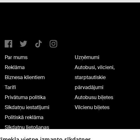
Par mums
Uzņēmumi
Reklāma
Autobusi, vilcieni,
Biznesa klientiem
starptautiskie
Tarifi
pārvadājumi
Privātuma politika
Autobusu biļetes
Sīkdatņu iestatījumi
Vilcienu biļetes
Politiskā reklāma
Sīkdatņu lietošanas
noteikumi
 tīmekļa vietne izmanto sīkdatnes