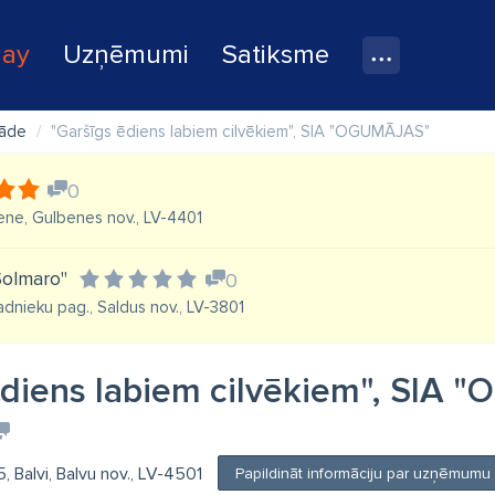
lay
Uzņēmumi
Satiksme
gāde
"Garšīgs ēdiens labiem cilvēkiem", SIA "OGUMĀJAS"
0
bene, Gulbenes nov., LV-4401
Solmaro"
0
adnieku pag., Saldus nov., LV-3801
ēdiens labiem cilvēkiem", SIA
5, Balvi, Balvu nov., LV-4501
Papildināt informāciju par uzņēmumu