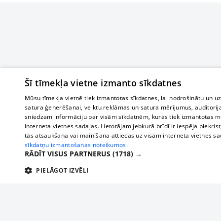
Šī tīmekļa vietne izmanto sīkdatnes
Mūsu tīmekļa vietnē tiek izmantotas sīkdatnes, lai nodrošinātu un u
satura ģenerēšanai, veiktu reklāmas un satura mērījumus, auditorij
sniedzam informāciju par visām sīkdatnēm, kuras tiek izmantotas mū
interneta vietnes sadaļas. Lietotājam jebkurā brīdī ir iespēja piekrist
tās atsaukšana vai mainīšana attiecas uz visām interneta vietnes s
sīkdatņu izmantošanas noteikumos.
RĀDĪT VISUS PARTNERUS
(1718) →
PIELĀGOT IZVĒLI
TEHNISKĀS/OBLIGĀTĀS
STATISTIKAS
M