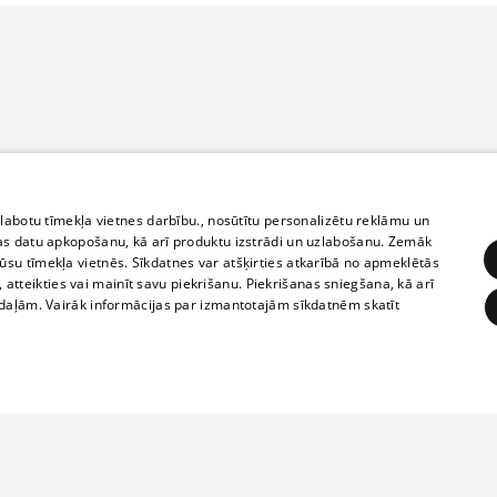
zlabotu tīmekļa vietnes darbību., nosūtītu personalizētu reklāmu un
as datu apkopošanu, kā arī produktu izstrādi un uzlabošanu. Zemāk
su tīmekļa vietnēs. Sīkdatnes var atšķirties atkarībā no apmeklētās
, atteikties vai mainīt savu piekrišanu. Piekrišanas sniegšana, kā arī
adaļām. Vairāk informācijas par izmantotajām sīkdatnēm skatīt
ĒRĶĒŠANA
FUNKCIONĀLĀS
NEKLASIFICĒTĀS