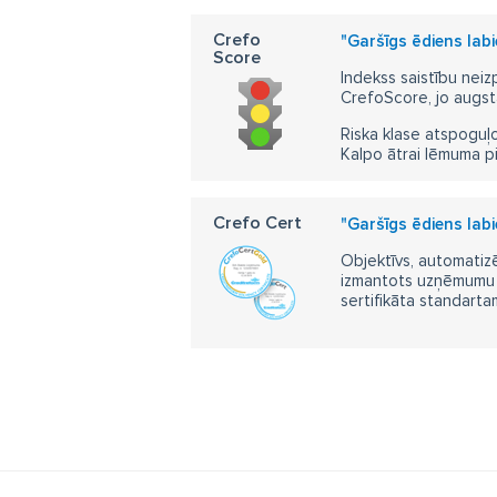
Crefo
"Garšīgs ēdiens lab
Score
Indekss saistību neiz
CrefoScore, jo augst
Riska klase atspoguļo
Kalpo ātrai lēmuma p
Crefo Cert
"Garšīgs ēdiens lab
Objektīvs, automatizē
izmantots uzņēmumu m
sertifikāta standarta