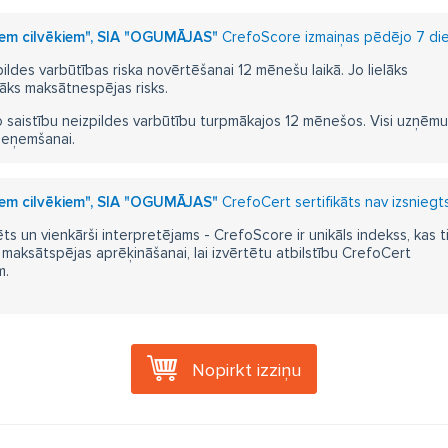
iem cilvēkiem", SIA "OGUMĀJAS"
CrefoScore izmaiņas pēdējo 7 die
pildes varbūtības riska novērtēšanai 12 mēnešu laikā. Jo lielāks
āks maksātnespējas risks.
 saistību neizpildes varbūtību turpmākajos 12 mēnešos. Visi uzņēmumi i
ieņemšanai.
iem cilvēkiem", SIA "OGUMĀJAS"
CrefoCert sertifikāts nav izsniegt
ts un vienkārši interpretējams - CrefoScore ir unikāls indekss, kas t
aksātspējas aprēķināšanai, lai izvērtētu atbilstību CrefoCert
m.
Nopirkt izziņu