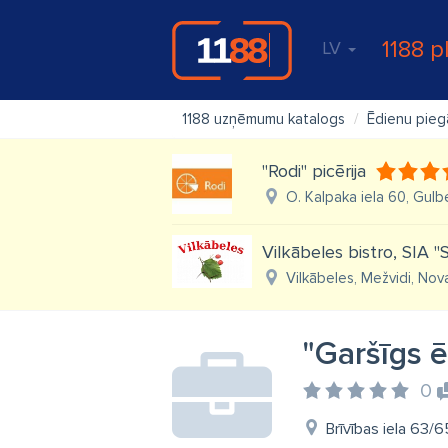
1188 p
LV
1188 uzņēmumu katalogs
Ēdienu pie
"Rodi" picērija
O. Kalpaka iela 60, Gul
Vilkābeles bistro, SIA "
Vilkābeles, Mežvidi, Nov
"Garšīgs 
0
Brīvības iela 63/6