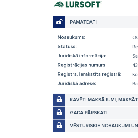
PAMATDATI
Nosaukums:
O
Statuss:
Re
Juridiskā informācija:
Sa
Reģistrācijas numurs:
43
Reģistrs, Ierakstīts reģistrā:
Ko
Juridiskā adrese:
Ba
KAVĒTI MAKSĀJUMI, MAKSĀ
GADA PĀRSKATI
VĒSTURISKIE NOSAUKUMI U