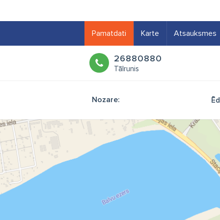
Pamatdati
Karte
Atsauksmes
26880880
Tālrunis
Nozare:
Ēd