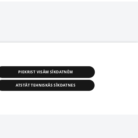
PIEKRIST VISĀM SĪKDATNĒM
ATSTĀT TEHNISKĀS SĪKDATNES