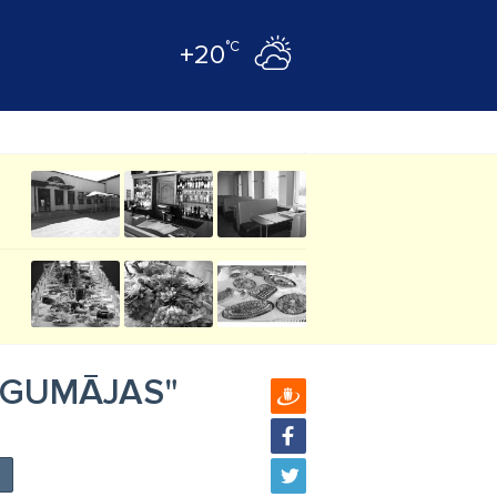
°C
+20
 "OGUMĀJAS"