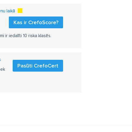
nu laikā
Kas ir CrefoScore?
r iedalīti 10 riska klasēs.
s
Pasūti CrefoCert
iek