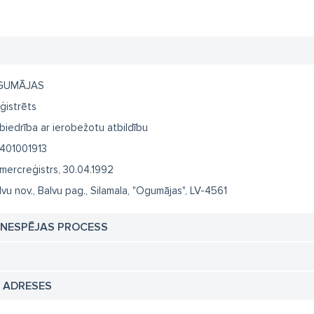
GUMĀJAS
ģistrēts
biedrība ar ierobežotu atbildību
401001913
mercreģistrs, 30.04.1992
lvu nov., Balvu pag., Silamala, "Ogumājas", LV-4561
TNESPĒJAS PROCESS
N ADRESES