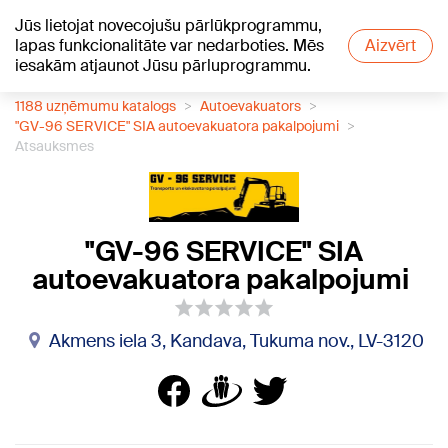
Jūs lietojat novecojušu pārlūkprogrammu,
+19
°C
lapas funkcionalitāte var nedarboties. Mēs
Aizvērt
iesakām atjaunot Jūsu pārluprogrammu.
1188 uzņēmumu katalogs
Autoevakuators
"GV-96 SERVICE" SIA autoevakuatora pakalpojumi
Atsauksmes
"GV-96 SERVICE" SIA
autoevakuatora pakalpojumi
Akmens iela 3, Kandava, Tukuma nov., LV-3120