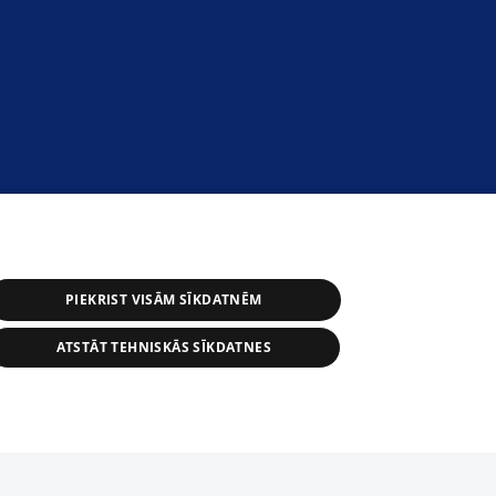
PIEKRIST VISĀM SĪKDATNĒM
ATSTĀT TEHNISKĀS SĪKDATNES