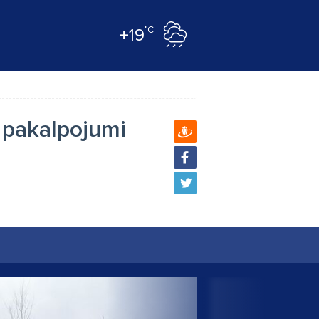
°C
+19
 pakalpojumi