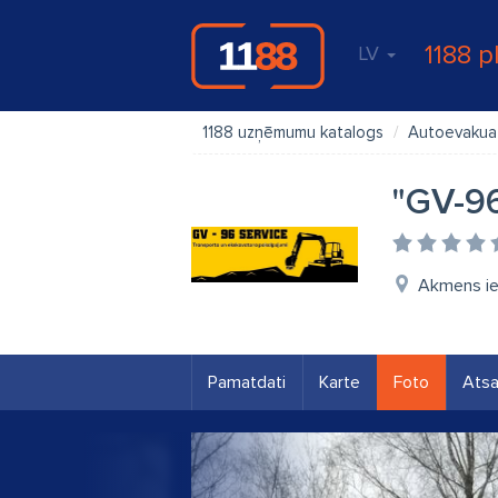
1188 p
LV
1188 uzņēmumu katalogs
Autoevakua
"GV-96
Akmens ie
Pamatdati
Karte
Foto
Ats