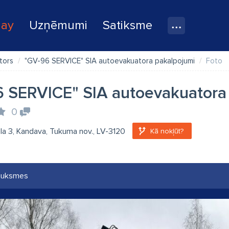
lay
Uzņēmumi
Satiksme
tors
"GV-96 SERVICE" SIA autoevakuatora pakalpojumi
Foto
 SERVICE" SIA autoevakuatora
0
la 3, Kandava, Tukuma nov., LV-3120
Kā nokļūt?
auksmes