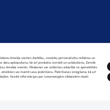
zlabotu tīmekļa vietnes darbību., nosūtītu personalizētu reklāmu un
as datu apkopošanu, kā arī produktu izstrādi un uzlabošanu. Zemāk
su tīmekļa vietnēs. Sīkdatnes var atšķirties atkarībā no apmeklētās
, atteikties vai mainīt savu piekrišanu. Piekrišanas sniegšana, kā arī
adaļām. Vairāk informācijas par izmantotajām sīkdatnēm skatīt
ĒRĶĒŠANA
FUNKCIONĀLĀS
NEKLASIFICĒTĀS