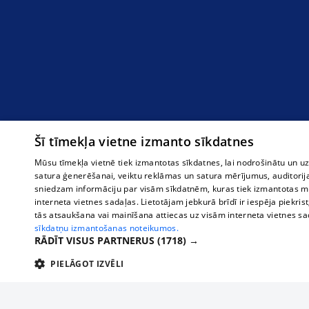
Šī tīmekļa vietne izmanto sīkdatnes
Mūsu tīmekļa vietnē tiek izmantotas sīkdatnes, lai nodrošinātu un u
satura ģenerēšanai, veiktu reklāmas un satura mērījumus, auditorij
sniedzam informāciju par visām sīkdatnēm, kuras tiek izmantotas mū
interneta vietnes sadaļas. Lietotājam jebkurā brīdī ir iespēja piekrist
tās atsaukšana vai mainīšana attiecas uz visām interneta vietnes s
sīkdatņu izmantošanas noteikumos.
RĀDĪT VISUS PARTNERUS
(1718) →
PIELĀGOT IZVĒLI
TEHNISKĀS/OBLIGĀTĀS
STATISTIKAS
M