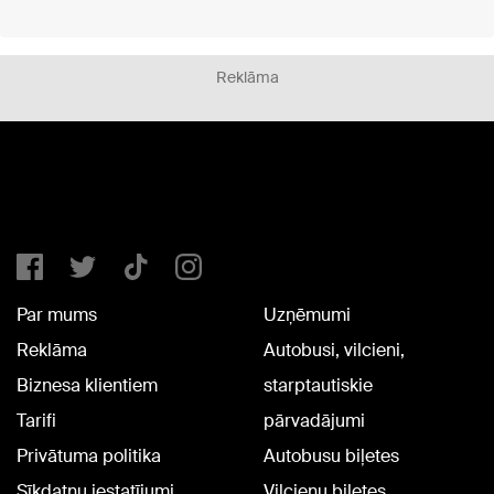
Reklāma
Par mums
Uzņēmumi
Reklāma
Autobusi, vilcieni,
Biznesa klientiem
starptautiskie
Tarifi
pārvadājumi
Privātuma politika
Autobusu biļetes
Sīkdatņu iestatījumi
Vilcienu biļetes