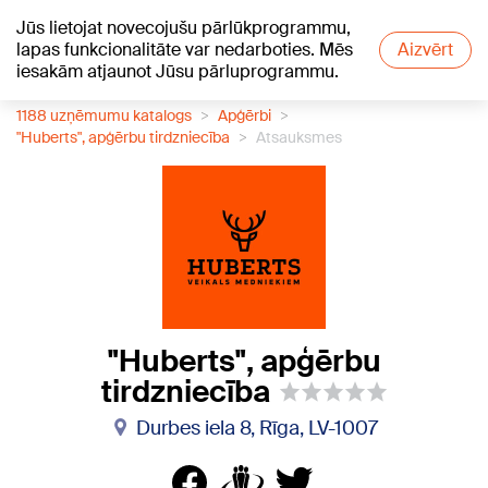
Jūs lietojat novecojušu pārlūkprogrammu,
+21
°C
lapas funkcionalitāte var nedarboties. Mēs
Aizvērt
iesakām atjaunot Jūsu pārluprogrammu.
1188 uzņēmumu katalogs
Apģērbi
"Huberts", apģērbu tirdzniecība
Atsauksmes
"Huberts", apģērbu
tirdzniecība
Durbes iela 8, Rīga, LV-1007