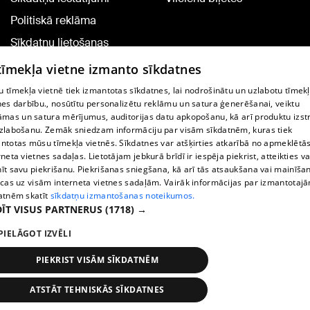
Politiskā reklāma
Sīkdatņu lietošanas
noteikumi
 tīmekļa vietne izmanto sīkdatnes
Komentāru pievienošana
 tīmekļa vietnē tiek izmantotas sīkdatnes, lai nodrošinātu un uzlabotu tīmek
nes darbību., nosūtītu personalizētu reklāmu un satura ģenerēšanai, veiktu
āmas un satura mērījumus, auditorijas datu apkopošanu, kā arī produktu izst
TV programma
zlabošanu. Zemāk sniedzam informāciju par visām sīkdatnēm, kuras tiek
Līguma noteikumi
ntotas mūsu tīmekļa vietnēs. Sīkdatnes var atšķirties atkarībā no apmeklētā
rneta vietnes sadaļas. Lietotājam jebkurā brīdī ir iespēja piekrist, atteikties va
360 Ziņu kontakti
īt savu piekrišanu. Piekrišanas sniegšana, kā arī tās atsaukšana vai mainīša
ecas uz visām interneta vietnes sadaļām. Vairāk informācijas par izmantotaj
Helio Media
atnēm skatīt
sīkdatņu izmantošanas noteikumos.
ĪT VISUS PARTNERUS
(1718) →
Portāla palīdzības dienests: e-pasts -
info@1188.lv
PIELĀGOT IZVĒLI
Copyright © 2004-2026 SIA HELIO MEDIA.
All rights reserved.
PIEKRIST VISĀM SĪKDATNĒM
ATSTĀT TEHNISKĀS SĪKDATNES
Ziņas
Meklēt
1188 play
Satiksme
Vairāk