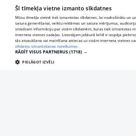
Šī tīmekļa vietne izmanto sīkdatnes
Mūsu tīmekļa vietnē tiek izmantotas sīkdatnes, lai nodrošinātu un u
satura ģenerēšanai, veiktu reklāmas un satura mērījumus, auditorij
sniedzam informāciju par visām sīkdatnēm, kuras tiek izmantotas mū
interneta vietnes sadaļas. Lietotājam jebkurā brīdī ir iespēja piekrist
tās atsaukšana vai mainīšana attiecas uz visām interneta vietnes s
sīkdatņu izmantošanas noteikumos.
RĀDĪT VISUS PARTNERUS
(1718) →
PIELĀGOT IZVĒLI
TEHNISKĀS/OBLIGĀTĀS
STATISTIKAS
M
Tehniskās/
Tehniskās/obligātās sīkdatnes nepieciešamas, lai lietotājs varētu brīvi apm
lietotājam nepieciešamo informāciju.
Par mums
Uzņēmu
Nodrošinātājs
/
Darbības
Reklāma
Autobusi
Nosaukums
Apra
Domēns
ilgums
starptau
Biznesa klientiem