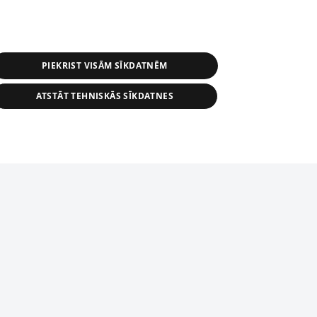
PIEKRIST VISĀM SĪKDATNĒM
ATSTĀT TEHNISKĀS SĪKDATNES
s, tās daļas vai datu bāzē iekļautās
ai informācijas daļas pavairošana vai
ādā formā stingri aizliegta. Tāpat arī ir
tīmekļa vietne nevarēs pilnvērtīgi darboties un sniegt
pielāde automātiskā režīmā. Jebkura
publicētā materiāla pārpublicēšana ir
zliegta bez 1188 web lapas redakcijas