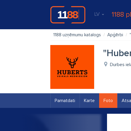
1188 p
LV
1188 uzņēmumu katalogs
Apģērbi
"Huber
Durbes iel
Pamatdati
Karte
Foto
Ats