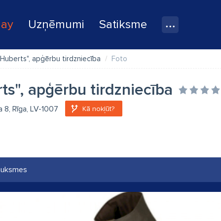
lay
Uzņēmumi
Satiksme
"Huberts", apģērbu tirdzniecība
Foto
ts", apģērbu tirdzniecība
a 8, Rīga, LV-1007
Kā nokļūt?
auksmes