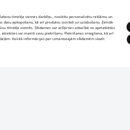
zlabotu tīmekļa vietnes darbību., nosūtītu personalizētu reklāmu un
as datu apkopošanu, kā arī produktu izstrādi un uzlabošanu. Zemāk
su tīmekļa vietnēs. Sīkdatnes var atšķirties atkarībā no apmeklētās
, atteikties vai mainīt savu piekrišanu. Piekrišanas sniegšana, kā arī
adaļām. Vairāk informācijas par izmantotajām sīkdatnēm skatīt
ĒRĶĒŠANA
FUNKCIONĀLĀS
NEKLASIFICĒTĀS
1188 datu bāze
obligātās
Statistikas
Mērķēšana
Funkcionālās
Neklasificētās
informācijas, v
izplatīšana jebk
eklēt un pārlūkot tīmekļa vietni un izmantot tās piedāvātās iespējas. Bez šīm sīkdatnēm 
aizliegta leju
mi
Kinoteātros
1188 web lapā 
, vilcieni,
TV programma
kategoriski ai
ksts
tiskie reisi
atļaujas.
Līguma noteikumi