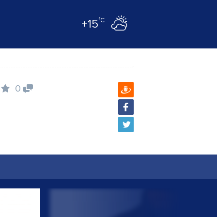
°C
+15
0