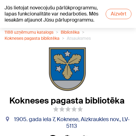
Jūs lietojat novecojušu pārlūkprogrammu,
+12
°C
lapas funkcionalitāte var nedarboties. Mēs
Aizvērt
iesakām atjaunot Jūsu pārluprogrammu.
1188 uzņēmumu katalogs
Bibliotēka
Kokneses pagasta bibliotēka
Atsauksmes
Kokneses pagasta bibliotēka
1905. gada iela 7, Koknese, Aizkraukles nov., LV-
5113