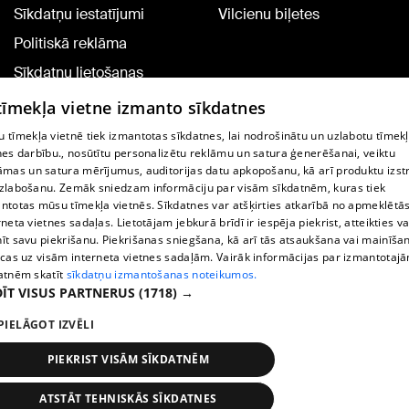
Sīkdatņu iestatījumi
Vilcienu biļetes
Politiskā reklāma
Sīkdatņu lietošanas
noteikumi
 tīmekļa vietne izmanto sīkdatnes
Komentāru pievienošana
 tīmekļa vietnē tiek izmantotas sīkdatnes, lai nodrošinātu un uzlabotu tīmek
nes darbību., nosūtītu personalizētu reklāmu un satura ģenerēšanai, veiktu
āmas un satura mērījumus, auditorijas datu apkopošanu, kā arī produktu izst
TV programma
zlabošanu. Zemāk sniedzam informāciju par visām sīkdatnēm, kuras tiek
Līguma noteikumi
ntotas mūsu tīmekļa vietnēs. Sīkdatnes var atšķirties atkarībā no apmeklētā
rneta vietnes sadaļas. Lietotājam jebkurā brīdī ir iespēja piekrist, atteikties va
360 Ziņu kontakti
īt savu piekrišanu. Piekrišanas sniegšana, kā arī tās atsaukšana vai mainīša
ecas uz visām interneta vietnes sadaļām. Vairāk informācijas par izmantotaj
Helio Media
atnēm skatīt
sīkdatņu izmantošanas noteikumos.
ĪT VISUS PARTNERUS
(1718) →
Portāla palīdzības dienests: e-pasts -
info@1188.lv
PIELĀGOT IZVĒLI
Copyright © 2004-2026 SIA HELIO MEDIA.
All rights reserved.
PIEKRIST VISĀM SĪKDATNĒM
ATSTĀT TEHNISKĀS SĪKDATNES