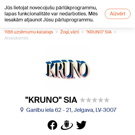
Jūs lietojat novecojušu pārlūkprogrammu,
+17
°C
lapas funkcionalitāte var nedarboties. Mēs
Aizvērt
iesakām atjaunot Jūsu pārluprogrammu.
1188 uzņēmumu katalogs
Žogi, vārti
"KRUNO" SIA
Atsauksmes
"KRUNO" SIA
Ganību iela 62 - 21, Jelgava, LV-3007