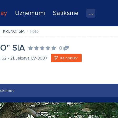
lay
Uzņēmumi
Satiksme
"KRUNO" SIA
Foto
O" SIA
0
a 62 - 21, Jelgava, LV-3007
Kā nokļūt?
auksmes