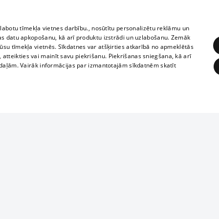
zlabotu tīmekļa vietnes darbību., nosūtītu personalizētu reklāmu un
as datu apkopošanu, kā arī produktu izstrādi un uzlabošanu. Zemāk
su tīmekļa vietnēs. Sīkdatnes var atšķirties atkarībā no apmeklētās
, atteikties vai mainīt savu piekrišanu. Piekrišanas sniegšana, kā arī
adaļām. Vairāk informācijas par izmantotajām sīkdatnēm skatīt
ĒRĶĒŠANA
FUNKCIONĀLĀS
NEKLASIFICĒTĀS
1188 datu bāze
obligātās
Statistikas
Mērķēšana
Funkcionālās
Neklasificētās
informācijas, v
izplatīšana jebk
eklēt un pārlūkot tīmekļa vietni un izmantot tās piedāvātās iespējas. Bez šīm sīkdatnēm 
aizliegta leju
mi
Kinoteātros
1188 web lapā 
, vilcieni,
TV programma
kategoriski ai
ksts
tiskie reisi
atļaujas.
Līguma noteikumi