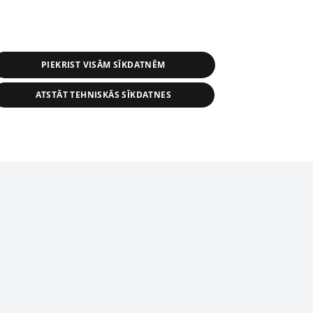
PIEKRIST VISĀM SĪKDATNĒM
ATSTĀT TEHNISKĀS SĪKDATNES
s, tās daļas vai datu bāzē iekļautās
ai informācijas daļas pavairošana vai
ādā formā stingri aizliegta. Tāpat arī ir
tīmekļa vietne nevarēs pilnvērtīgi darboties un sniegt
pielāde automātiskā režīmā. Jebkura
publicētā materiāla pārpublicēšana ir
zliegta bez 1188 web lapas redakcijas