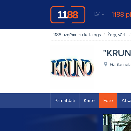
1188 p
LV
1188 uzņēmumu katalogs
Žogi, vārti
"KRUN
Ganību iel
Pamatdati
Karte
Foto
Ats