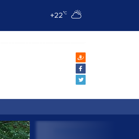
°C
+22