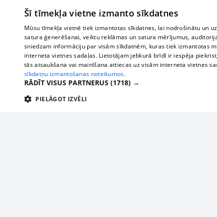
Šī tīmekļa vietne izmanto sīkdatnes
Mūsu tīmekļa vietnē tiek izmantotas sīkdatnes, lai nodrošinātu un u
satura ģenerēšanai, veiktu reklāmas un satura mērījumus, auditorij
sniedzam informāciju par visām sīkdatnēm, kuras tiek izmantotas mū
interneta vietnes sadaļas. Lietotājam jebkurā brīdī ir iespēja piekrist
tās atsaukšana vai mainīšana attiecas uz visām interneta vietnes s
sīkdatņu izmantošanas noteikumos.
RĀDĪT VISUS PARTNERUS
(1718) →
PIELĀGOT IZVĒLI
TEHNISKĀS/OBLIGĀTĀS
STATISTIKAS
M
Tehniskās/
Tehniskās/obligātās sīkdatnes nepieciešamas, lai lietotājs varētu brīvi apm
lietotājam nepieciešamo informāciju.
Par mums
Uzņēmu
Nodrošinātājs
/
Darbības
Reklāma
Autobusi
Nosaukums
Apra
Domēns
ilgums
starptau
Biznesa klientiem