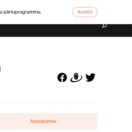
ūsu pārluprogrammu.
Aizvērt
a
Atsauksmes