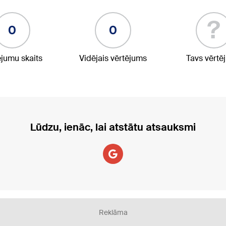
?
0
0
ējumu skaits
Vidējais vērtējums
Tavs vērtē
Lūdzu, ienāc, lai atstātu atsauksmi
Reklāma