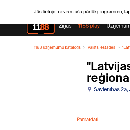
S, 08.08.2026.
+18
°C
Mudīte, Vladislava, Vladisl
Jūs lietojat novecojušu pārlūkprogrammu, la
Ziņas
1188 play
Uzņēmum
1188 uzņēmumu katalogs
Valsts iestādes
"Lat
"Latvija
reģiona
Savienības 2a,
Pamatdati