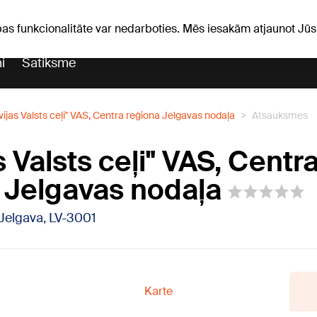
Laika ziņas
Horoskopi
avs
pas funkcionalitāte var nedarboties. Mēs iesakām atjaunot J
i
Satiksme
vijas Valsts ceļi" VAS, Centra reģiona Jelgavas nodaļa
Atsauksmes
s Valsts ceļi" VAS, Centr
 Jelgavas nodaļa
 Jelgava, LV-3001
Karte