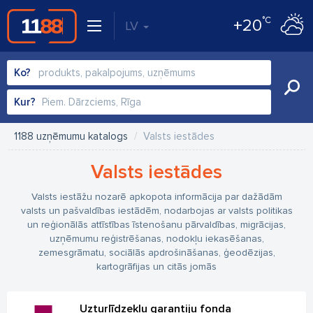
°C
+20
LV
Ko?
Kur?
1188 uzņēmumu katalogs
Valsts iestādes
Valsts iestādes
Valsts iestāžu nozarē apkopota informācija par dažādām
valsts un pašvaldības iestādēm, nodarbojas ar valsts politikas
un reģionālās attīstības īstenošanu pārvaldības, migrācijas,
uzņēmumu reģistrēšanas, nodokļu iekasēšanas,
zemesgrāmatu, sociālās apdrošināšanas, ģeodēzijas,
kartogrāfijas un citās jomās
Uzturlīdzekļu garantiju fonda