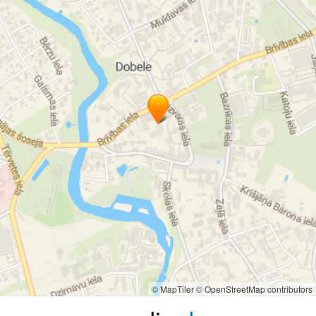
© MapTiler
© OpenStreetMap contributors