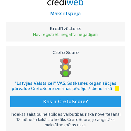
Maksātspēja
Kredītvēsture:
Nav reģistrēti negatīvi negadījumi
Crefo Score
"Latvijas Valsts ceļi" VAS, Satiksmes organizācijas
pārvalde
CrefoScore izmaiņas pēdējo 7 dienu laikā
Kas ir CrefoScore?
Indekss saistību neizpildes varbūtības riska novērtēšanai
12 mēnešu laikā. Jo lielāks CrefoScore, jo augstāks
maksātnespējas risks.