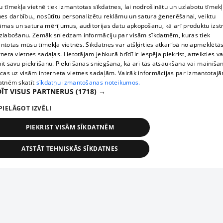
 tīmekļa vietnē tiek izmantotas sīkdatnes, lai nodrošinātu un uzlabotu tīmek
nes darbību., nosūtītu personalizētu reklāmu un satura ģenerēšanai, veiktu
āmas un satura mērījumus, auditorijas datu apkopošanu, kā arī produktu izst
zlabošanu. Zemāk sniedzam informāciju par visām sīkdatnēm, kuras tiek
ntotas mūsu tīmekļa vietnēs. Sīkdatnes var atšķirties atkarībā no apmeklētā
rneta vietnes sadaļas. Lietotājam jebkurā brīdī ir iespēja piekrist, atteikties va
īt savu piekrišanu. Piekrišanas sniegšana, kā arī tās atsaukšana vai mainīša
ecas uz visām interneta vietnes sadaļām. Vairāk informācijas par izmantotaj
atnēm skatīt
sīkdatņu izmantošanas noteikumos.
ĪT VISUS PARTNERUS
(1718) →
PIELĀGOT IZVĒLI
PIEKRIST VISĀM SĪKDATNĒM
ATSTĀT TEHNISKĀS SĪKDATNES
TEHNISKĀS/OBLIGĀTĀS
STATISTIKAS
MĒRĶĒŠANA
FUNKCIONĀLĀS
NEKLASIFICĒTĀS