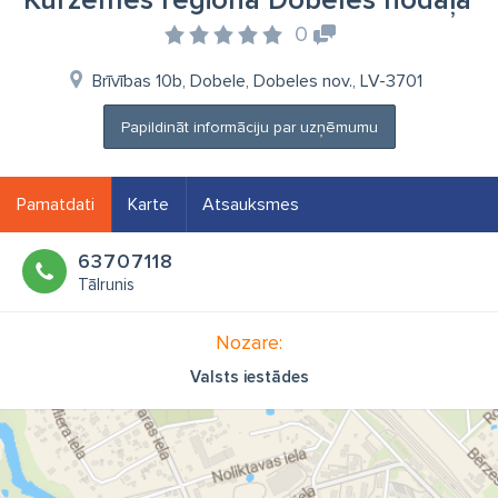
Kurzemes reģiona Dobeles nodaļa
0
Brīvības 10b, Dobele, Dobeles nov., LV-3701
Papildināt informāciju par uzņēmumu
Pamatdati
Karte
Atsauksmes
63707118
Tālrunis
Nozare:
Valsts iestādes