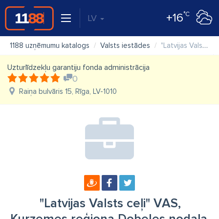
°C
+16
LV
1188 uzņēmumu katalogs
Valsts iestādes
"Latvijas Valsts ceļi" VAS, Kurzemes reģiona Dobeles nodaļa
Uzturlīdzekļu garantiju fonda administrācija
0
Raiņa bulvāris 15, Rīga, LV-1010
"Latvijas Valsts ceļi" VAS,