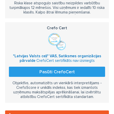
Riska klase atspoguļo saistību neizpildes varbūtību
turpmākajos 12 mēnešos. Visi uzņēmumi ir iedalīti 10 riska
klasēs. Kalpo ātrai lēmuma pieņemšanai.
Crefo Cert
"Latvijas Valsts ceļi" VAS, Satiksmes organizācijas
pārvalde
CrefoCert sertifikāts nav izsniegts
Pasūti CrefoCert
Objektīvs, automatizēts un vienkārši interpretējams -
CrefoScore ir unikāls indekss, kas tiek izmantots
uzņēmumu maksātspējas aprēķināšanai, lai izvērtētu
atbilstību CrefoCert sertifikāta standartam.