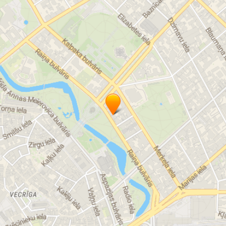
UGF
uzturlīdzekļu fonds
uzturlīdzekļu saņemšana
uzturlīdzekļu izmaksa
uzturlīdzekļi bērnam
Uzturlīdzekļi
uzturlīdzekļu maksāšana bērniem
alimenti
uzturlīdzekļu piedziņa
uzturlīdzekļu parāds
uzturlīdzekļu parādnieks
tiesu izpildītāju darbība uzturlīdzekļu piedziņas lietās
UGFA parādnieks
UGF parādnieks
UGFA E-pakalpojumi
UGF E-pakalpojumi
pārrobežu uzturlīdzekļi
uzturlīdzekļu maksāšana
uzturlīdzekļu fonda administrācija
uzturlīdzekļu apmērs
uzturlīdzekļu parādnieku saraksts
uzturlīdzekļi bērnam
uzturlīdzekļu nemaksātāji
pieteikšanās uzturlīdzekļiem