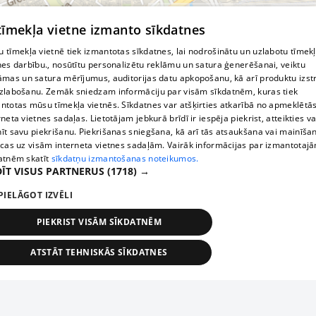
© MapTiler
© OpenStreetMap contributors
 tīmekļa vietne izmanto sīkdatnes
 tīmekļa vietnē tiek izmantotas sīkdatnes, lai nodrošinātu un uzlabotu tīmek
nes darbību., nosūtītu personalizētu reklāmu un satura ģenerēšanai, veiktu
āmas un satura mērījumus, auditorijas datu apkopošanu, kā arī produktu izst
zlabošanu. Zemāk sniedzam informāciju par visām sīkdatnēm, kuras tiek
ntotas mūsu tīmekļa vietnēs. Sīkdatnes var atšķirties atkarībā no apmeklētā
rneta vietnes sadaļas. Lietotājam jebkurā brīdī ir iespēja piekrist, atteikties va
īt savu piekrišanu. Piekrišanas sniegšana, kā arī tās atsaukšana vai mainīša
ecas uz visām interneta vietnes sadaļām. Vairāk informācijas par izmantotaj
atnēm skatīt
sīkdatņu izmantošanas noteikumos.
ĪT VISUS PARTNERUS
(1718) →
PIELĀGOT IZVĒLI
PIEKRIST VISĀM SĪKDATNĒM
ATSTĀT TEHNISKĀS SĪKDATNES
TEHNISKĀS/OBLIGĀTĀS
STATISTIKAS
MĒRĶĒŠANA