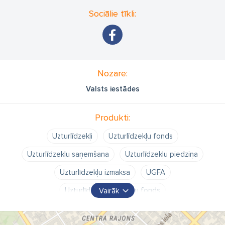
Sociālie tīkli:
Nozare:
Valsts iestādes
Produkti:
Uzturlīdzekļi
Uzturlīdzekļu fonds
Uzturlīdzekļu saņemšana
Uzturlīdzekļu piedziņa
Uzturlīdzekļu izmaksa
UGFA
Uzturlīdzekļu garantiju fonds
Vairāk
Uzturlīdzekļu garantiju fonda administrācija
UGFA