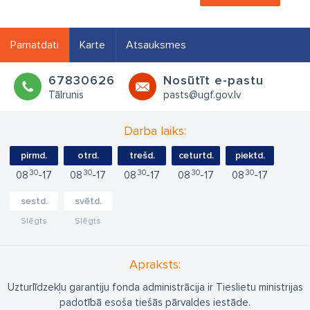
Pamatdati
Karte
Atsauksmes
67830626
Nosūtīt e-pastu
Tālrunis
pasts@ugf.gov.lv
Darba laiks:
pirmd.
otrd.
trešd.
ceturtd.
piektd.
30
30
30
30
30
08
17
08
17
08
17
08
17
08
17
sestd.
svētd.
Slēgts
Slēgts
Apraksts:
Uzturlīdzekļu garantiju fonda administrācija ir Tieslietu ministrijas
padotībā esoša tiešās pārvaldes iestāde.