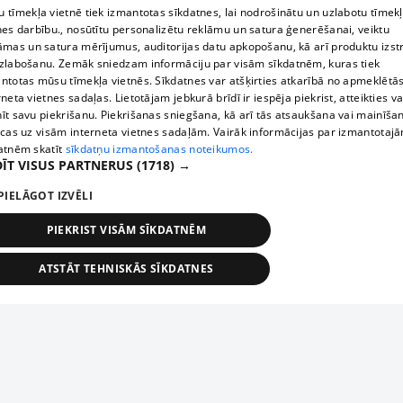
 tīmekļa vietnē tiek izmantotas sīkdatnes, lai nodrošinātu un uzlabotu tīmek
nes darbību., nosūtītu personalizētu reklāmu un satura ģenerēšanai, veiktu
āmas un satura mērījumus, auditorijas datu apkopošanu, kā arī produktu izst
zlabošanu. Zemāk sniedzam informāciju par visām sīkdatnēm, kuras tiek
ntotas mūsu tīmekļa vietnēs. Sīkdatnes var atšķirties atkarībā no apmeklētā
rneta vietnes sadaļas. Lietotājam jebkurā brīdī ir iespēja piekrist, atteikties va
īt savu piekrišanu. Piekrišanas sniegšana, kā arī tās atsaukšana vai mainīša
ecas uz visām interneta vietnes sadaļām. Vairāk informācijas par izmantotaj
atnēm skatīt
sīkdatņu izmantošanas noteikumos.
ĪT VISUS PARTNERUS
(1718) →
PIELĀGOT IZVĒLI
PIEKRIST VISĀM SĪKDATNĒM
ATSTĀT TEHNISKĀS SĪKDATNES
TEHNISKĀS/OBLIGĀTĀS
STATISTIKAS
MĒRĶĒŠANA
FUNKCIONĀLĀS
NEKLASIFICĒTĀS