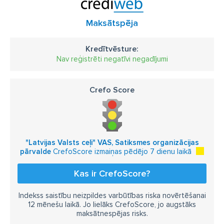
Maksātspēja
Kredītvēsture:
Nav reģistrēti negatīvi negadījumi
Crefo Score
"Latvijas Valsts ceļi" VAS, Satiksmes organizācijas
pārvalde
CrefoScore izmaiņas pēdējo 7 dienu laikā
Kas ir CrefoScore?
Indekss saistību neizpildes varbūtības riska novērtēšanai
12 mēnešu laikā. Jo lielāks CrefoScore, jo augstāks
maksātnespējas risks.