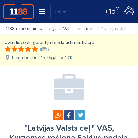
°C
+15
LV
1188 uzņēmumu katalogs
Valsts iestādes
"Latvijas Valsts ceļi" VAS, Kurzemes reģiona Saldus nodaļa
Uzturlīdzekļu garantiju fonda administrācija
0
Raiņa bulvāris 15, Rīga, LV-1010
"Latvijas Valsts ceļi" VAS,