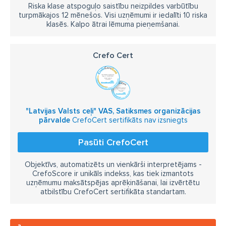
Riska klase atspoguļo saistību neizpildes varbūtību
turpmākajos 12 mēnešos. Visi uzņēmumi ir iedalīti 10 riska
klasēs. Kalpo ātrai lēmuma pieņemšanai.
Crefo Cert
"Latvijas Valsts ceļi" VAS, Satiksmes organizācijas
pārvalde
CrefoCert sertifikāts nav izsniegts
Pasūti CrefoCert
Objektīvs, automatizēts un vienkārši interpretējams -
CrefoScore ir unikāls indekss, kas tiek izmantots
uzņēmumu maksātspējas aprēķināšanai, lai izvērtētu
atbilstību CrefoCert sertifikāta standartam.