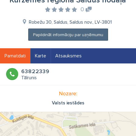
Kurzemes reģiona Saldus nodaļa
0
Robežu 30, Saldus, Saldus nov., LV-3801
Papildināt informāciju par uzņēmumu
Pamatdati
Karte
Atsauksmes
63822339
Tālrunis
Nozare:
Valsts iestādes