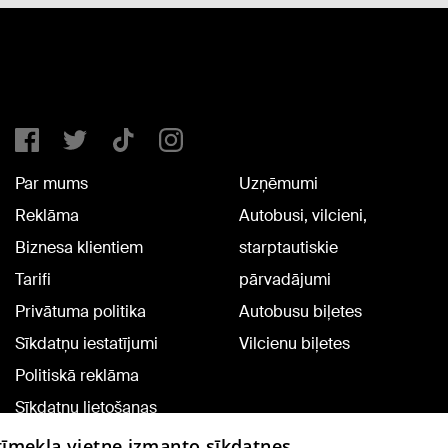
Par mums
Uzņēmumi
Reklāma
Autobusi, vilcieni,
Biznesa klientiem
starptautiskie
Tarifi
pārvadājumi
Privātuma politika
Autobusu biļetes
Sīkdatņu iestatījumi
Vilcienu biļetes
Politiskā reklāma
Sīkdatņu lietošanas
noteikumi
 tīmekļa vietne izmanto sīkdatnes