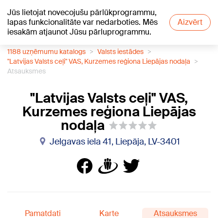
Jūs lietojat novecojušu pārlūkprogrammu,
+17
°C
lapas funkcionalitāte var nedarboties. Mēs
Aizvērt
iesakām atjaunot Jūsu pārluprogrammu.
1188 uzņēmumu katalogs
Valsts iestādes
"Latvijas Valsts ceļi" VAS, Kurzemes reģiona Liepājas nodaļa
Atsauksmes
"Latvijas Valsts ceļi" VAS,
Kurzemes reģiona Liepājas
nodaļa
Jelgavas iela 41, Liepāja, LV-3401
Pamatdati
Karte
Atsauksmes