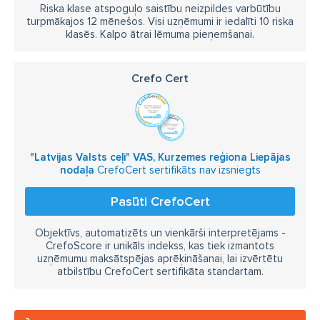
Riska klase atspoguļo saistību neizpildes varbūtību
turpmākajos 12 mēnešos. Visi uzņēmumi ir iedalīti 10 riska
klasēs. Kalpo ātrai lēmuma pieņemšanai.
Crefo Cert
"Latvijas Valsts ceļi" VAS, Kurzemes reģiona Liepājas
nodaļa
CrefoCert sertifikāts nav izsniegts
Pasūti CrefoCert
Objektīvs, automatizēts un vienkārši interpretējams -
CrefoScore ir unikāls indekss, kas tiek izmantots
uzņēmumu maksātspējas aprēķināšanai, lai izvērtētu
atbilstību CrefoCert sertifikāta standartam.