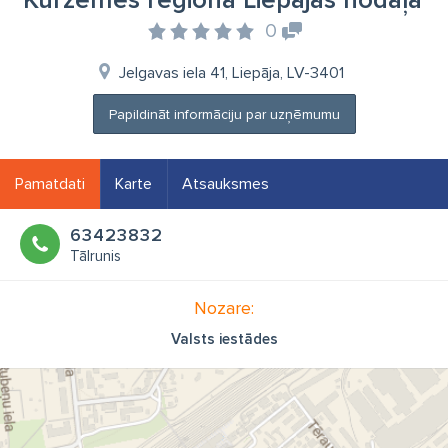
Kurzemes reģiona Liepājas nodaļa
0
Jelgavas iela 41, Liepāja, LV-3401
Papildināt informāciju par uzņēmumu
Pamatdati
Karte
Atsauksmes
63423832
Tālrunis
Nozare:
Valsts iestādes