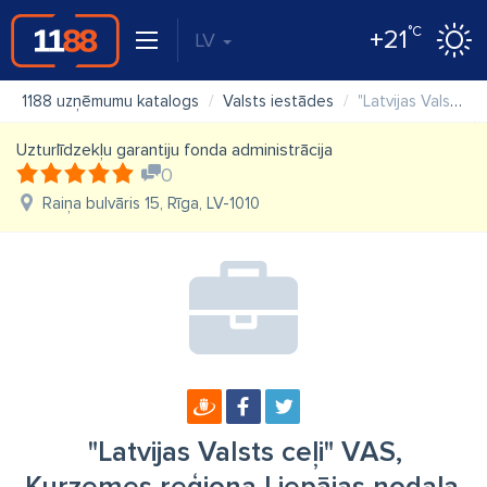
°C
+21
LV
1188 uzņēmumu katalogs
Valsts iestādes
"Latvijas Valsts ceļi" VAS, Kurzemes reģiona Liepājas nodaļa
Uzturlīdzekļu garantiju fonda administrācija
0
Raiņa bulvāris 15, Rīga, LV-1010
"Latvijas Valsts ceļi" VAS,