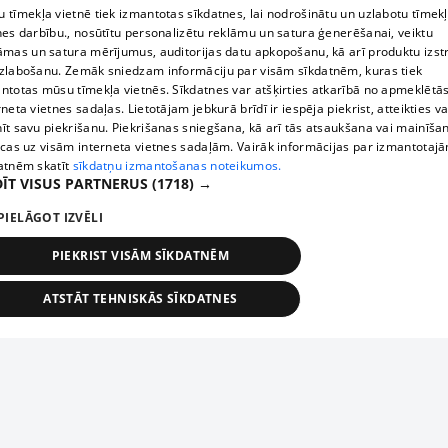
 tīmekļa vietnē tiek izmantotas sīkdatnes, lai nodrošinātu un uzlabotu tīmek
nes darbību., nosūtītu personalizētu reklāmu un satura ģenerēšanai, veiktu
āmas un satura mērījumus, auditorijas datu apkopošanu, kā arī produktu izst
zlabošanu. Zemāk sniedzam informāciju par visām sīkdatnēm, kuras tiek
ntotas mūsu tīmekļa vietnēs. Sīkdatnes var atšķirties atkarībā no apmeklētā
rneta vietnes sadaļas. Lietotājam jebkurā brīdī ir iespēja piekrist, atteikties va
īt savu piekrišanu. Piekrišanas sniegšana, kā arī tās atsaukšana vai mainīša
ecas uz visām interneta vietnes sadaļām. Vairāk informācijas par izmantotaj
atnēm skatīt
sīkdatņu izmantošanas noteikumos.
ĪT VISUS PARTNERUS
(1718) →
PIELĀGOT IZVĒLI
PIEKRIST VISĀM SĪKDATNĒM
ATSTĀT TEHNISKĀS SĪKDATNES
TEHNISKĀS/OBLIGĀTĀS
STATISTIKAS
MĒRĶĒŠANA
FUNKCIONĀLĀS
NEKLASIFICĒTĀS