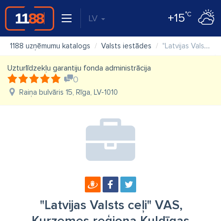
°C
+15
LV
1188 uzņēmumu katalogs
Valsts iestādes
"Latvijas Valsts ceļi" VAS, Kurzemes reģiona Kuldīgas nodaļa
Uzturlīdzekļu garantiju fonda administrācija
0
Raiņa bulvāris 15, Rīga, LV-1010
"Latvijas Valsts ceļi" VAS,