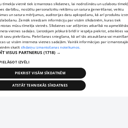
 tīmekļa vietnē tiek izmantotas sīkdatnes, lai nodrošinātu un uzlabotu tīmek
nes darbību., nosūtītu personalizētu reklāmu un satura ģenerēšanai, veiktu
āmas un satura mērījumus, auditorijas datu apkopošanu, kā arī produktu izst
zlabošanu. Zemāk sniedzam informāciju par visām sīkdatnēm, kuras tiek
ntotas mūsu tīmekļa vietnēs. Sīkdatnes var atšķirties atkarībā no apmeklētā
rneta vietnes sadaļas. Lietotājam jebkurā brīdī ir iespēja piekrist, atteikties va
īt savu piekrišanu. Piekrišanas sniegšana, kā arī tās atsaukšana vai mainīša
ecas uz visām interneta vietnes sadaļām. Vairāk informācijas par izmantotaj
atnēm skatīt
sīkdatņu izmantošanas noteikumos.
ĪT VISUS PARTNERUS
(1718) →
PIELĀGOT IZVĒLI
PIEKRIST VISĀM SĪKDATNĒM
ATSTĀT TEHNISKĀS SĪKDATNES
TEHNISKĀS/OBLIGĀTĀS
STATISTIKAS
MĒRĶĒŠANA
FUNKCIONĀLĀS
NEKLASIFICĒTĀS