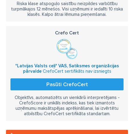
Riska klase atspoguļo saistību neizpildes varbūtību
turpmākajos 12 mēnešos. Visi uzņēmumi ir iedalīti 10 riska
klasēs. Kalpo ātrai lēmuma pieņemšanai.
Crefo Cert
"Latvijas Valsts ceļi" VAS, Satiksmes organizācijas
pārvalde
CrefoCert sertifikāts nav izsniegts
Pasūti CrefoCert
Objektīvs, automatizēts un vienkārši interpretējams -
CrefoScore ir unikāls indekss, kas tiek izmantots
uzņēmumu maksātspējas aprēķināšanai, lai izvērtētu
atbilstību CrefoCert sertifikāta standartam.