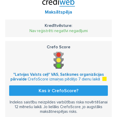
Maksātspēja
Kredītvēsture:
Nav reģistrēti negatīvi negadījumi
Crefo Score
"Latvijas Valsts ceļi" VAS, Satiksmes organizācijas
pārvalde
CrefoScore izmaiņas pēdējo 7 dienu laikā
Kas ir CrefoScore?
Indekss saistību neizpildes varbūtības riska novērtēšanai
12 mēnešu laikā. Jo lielāks CrefoScore, jo augstāks
maksātnespējas risks.