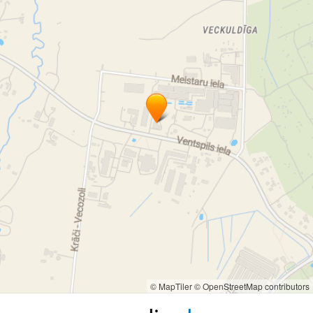
© MapTiler
© OpenStreetMap contributors