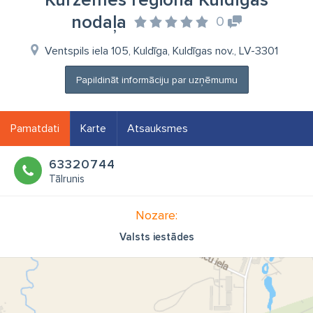
Kurzemes reģiona Kuldīgas
nodaļa
0
Ventspils iela 105, Kuldīga, Kuldīgas nov., LV-3301
Papildināt informāciju par uzņēmumu
Pamatdati
Karte
Atsauksmes
63320744
Tālrunis
Nozare:
Valsts iestādes