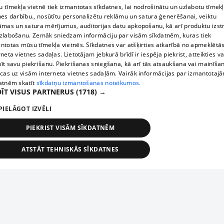
 tīmekļa vietnē tiek izmantotas sīkdatnes, lai nodrošinātu un uzlabotu tīmek
nes darbību., nosūtītu personalizētu reklāmu un satura ģenerēšanai, veiktu
āmas un satura mērījumus, auditorijas datu apkopošanu, kā arī produktu izst
zlabošanu. Zemāk sniedzam informāciju par visām sīkdatnēm, kuras tiek
ntotas mūsu tīmekļa vietnēs. Sīkdatnes var atšķirties atkarībā no apmeklētā
rneta vietnes sadaļas. Lietotājam jebkurā brīdī ir iespēja piekrist, atteikties va
īt savu piekrišanu. Piekrišanas sniegšana, kā arī tās atsaukšana vai mainīša
ecas uz visām interneta vietnes sadaļām. Vairāk informācijas par izmantotaj
atnēm skatīt
sīkdatņu izmantošanas noteikumos.
ĪT VISUS PARTNERUS
(1718) →
PIELĀGOT IZVĒLI
PIEKRIST VISĀM SĪKDATNĒM
ATSTĀT TEHNISKĀS SĪKDATNES
TEHNISKĀS/OBLIGĀTĀS
STATISTIKAS
MĒRĶĒŠANA
FUNKCIONĀLĀS
NEKLASIFICĒTĀS