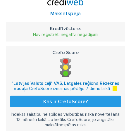
Maksātspēja
Kredītvēsture:
Nav reģistrēti negatīvi negadījumi
Crefo Score
"Latvijas Valsts ceļi" VAS, Latgales reģiona Rēzeknes
nodaļa
CrefoScore izmaiņas pēdējo 7 dienu laikā
Kas ir CrefoScore?
Indekss saistību neizpildes varbūtības riska novērtēšanai
12 mēnešu laikā. Jo lielāks CrefoScore, jo augstāks
maksātnespējas risks.