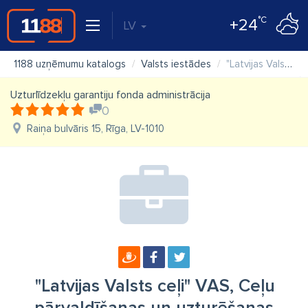
°C
+24
LV
1188 uzņēmumu katalogs
Valsts iestādes
"Latvijas Valsts ceļi" VAS, Ceļu pārvaldīšanas un uzturēšanas pārvalde
Uzturlīdzekļu garantiju fonda administrācija
0
Raiņa bulvāris 15, Rīga, LV-1010
"Latvijas Valsts ceļi" VAS, Ceļu