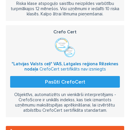
Riska klase atspoguļo saistību neizpildes varbūtību
turpmākajos 12 mēnešos. Visi uzņēmumi ir iedalīti 10 riska
klasēs. Kalpo ātrai lēmuma pieņemšanai.
Crefo Cert
"Latvijas Valsts ceļi" VAS, Latgales reģiona Rēzeknes
nodaļa
CrefoCert sertifikāts nav izsniegts
Pasūti CrefoCert
Objektīvs, automatizēts un vienkārši interpretējams -
CrefoScore ir unikāls indekss, kas tiek izmantots
uzņēmumu maksātspējas aprēķināšanai, lai izvērtētu
atbilstību CrefoCert sertifikāta standartam.