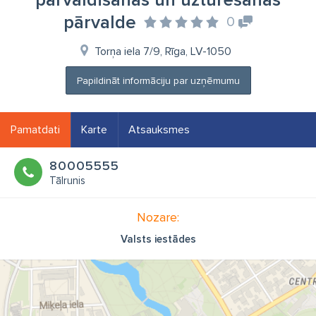
pārvaldīšanas un uzturēšanas
pārvalde
0
Torņa iela 7/9, Rīga, LV-1050
Papildināt informāciju par uzņēmumu
Pamatdati
Karte
Atsauksmes
80005555
Tālrunis
Nozare:
Valsts iestādes