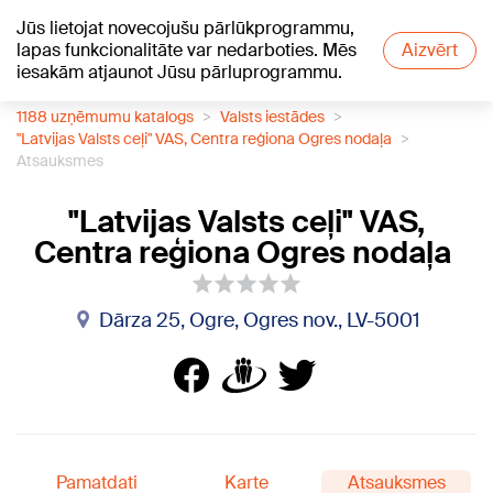
Jūs lietojat novecojušu pārlūkprogrammu,
+19
°C
lapas funkcionalitāte var nedarboties. Mēs
Aizvērt
iesakām atjaunot Jūsu pārluprogrammu.
1188 uzņēmumu katalogs
Valsts iestādes
"Latvijas Valsts ceļi" VAS, Centra reģiona Ogres nodaļa
Atsauksmes
"Latvijas Valsts ceļi" VAS,
Centra reģiona Ogres nodaļa
Dārza 25, Ogre, Ogres nov., LV-5001
Pamatdati
Karte
Atsauksmes