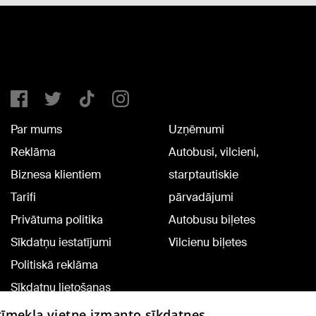
Par mums
Uzņēmumi
Reklāma
Autobusi, vilcieni,
Biznesa klientiem
starptautiskie
Tarifi
pārvadājumi
Privātuma politika
Autobusu biļetes
Sīkdatņu iestatījumi
Vilcienu biļetes
Politiskā reklāma
Sīkdatņu lietošanas
noteikumi
 tīmekļa vietne izmanto sīkdatnes