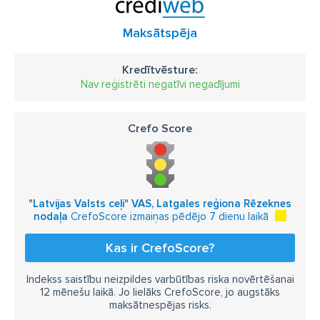
Maksātspēja
Kredītvēsture:
Nav reģistrēti negatīvi negadījumi
Crefo Score
"Latvijas Valsts ceļi" VAS, Latgales reģiona Rēzeknes
nodaļa
CrefoScore izmaiņas pēdējo 7 dienu laikā
Kas ir CrefoScore?
Indekss saistību neizpildes varbūtības riska novērtēšanai
12 mēnešu laikā. Jo lielāks CrefoScore, jo augstāks
maksātnespējas risks.