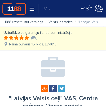
°C
+18
LV
1188 uzņēmumu katalogs
Valsts iestādes
"Latvijas Valsts ceļi" VAS, Centra reģiona Ogres nodaļa
Uzturlīdzekļu garantiju fonda administrācija
0
Raiņa bulvāris 15, Rīga, LV-1010
"Latvijas Valsts ceļi" VAS, Centra