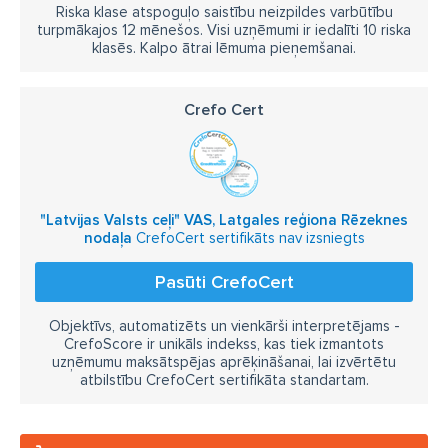
Riska klase atspoguļo saistību neizpildes varbūtību
turpmākajos 12 mēnešos. Visi uzņēmumi ir iedalīti 10 riska
klasēs. Kalpo ātrai lēmuma pieņemšanai.
Crefo Cert
"Latvijas Valsts ceļi" VAS, Latgales reģiona Rēzeknes
nodaļa
CrefoCert sertifikāts nav izsniegts
Pasūti CrefoCert
Objektīvs, automatizēts un vienkārši interpretējams -
CrefoScore ir unikāls indekss, kas tiek izmantots
uzņēmumu maksātspējas aprēķināšanai, lai izvērtētu
atbilstību CrefoCert sertifikāta standartam.