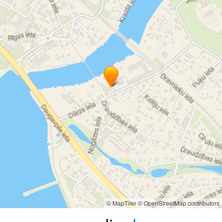
© MapTiler
© OpenStreetMap contributors