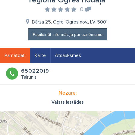
reģiona Ogres nodaļa
0
Dārza 25, Ogre, Ogres nov., LV-5001
Papildināt informāciju par uzņēmumu
Pamatdati
Karte
Atsauksmes
65022019
Tālrunis
Nozare:
Valsts iestādes