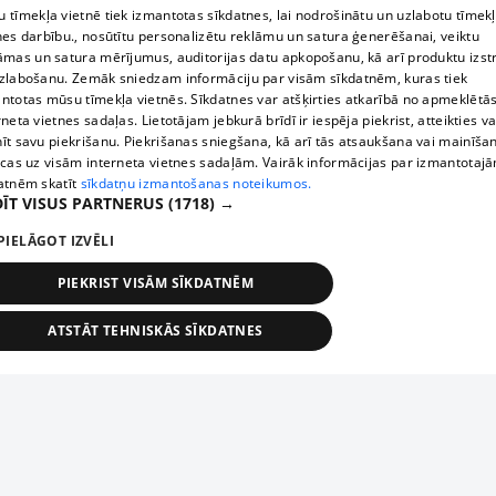
 tīmekļa vietnē tiek izmantotas sīkdatnes, lai nodrošinātu un uzlabotu tīmek
nes darbību., nosūtītu personalizētu reklāmu un satura ģenerēšanai, veiktu
āmas un satura mērījumus, auditorijas datu apkopošanu, kā arī produktu izst
zlabošanu. Zemāk sniedzam informāciju par visām sīkdatnēm, kuras tiek
ntotas mūsu tīmekļa vietnēs. Sīkdatnes var atšķirties atkarībā no apmeklētā
rneta vietnes sadaļas. Lietotājam jebkurā brīdī ir iespēja piekrist, atteikties va
īt savu piekrišanu. Piekrišanas sniegšana, kā arī tās atsaukšana vai mainīša
ecas uz visām interneta vietnes sadaļām. Vairāk informācijas par izmantotaj
atnēm skatīt
sīkdatņu izmantošanas noteikumos.
ĪT VISUS PARTNERUS
(1718) →
PIELĀGOT IZVĒLI
PIEKRIST VISĀM SĪKDATNĒM
ATSTĀT TEHNISKĀS SĪKDATNES
TEHNISKĀS/OBLIGĀTĀS
STATISTIKAS
MĒRĶĒŠANA
FUNKCIONĀLĀS
NEKLASIFICĒTĀS