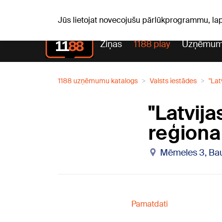
Laika z
C, 06.08.2026.
+25
°C
Aisma, Askolds
Jūs lietojat novecojušu pārlūkprogrammu, la
Ziņas
1188 play
Uzņēmum
1188 uzņēmumu katalogs
Valsts iestādes
"Lat
"Latvija
reģiona
Mēmeles 3, Bau
Pamatdati