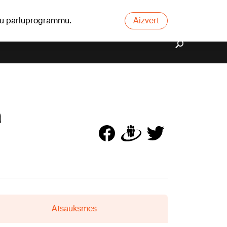
ūsu pārluprogrammu.
Aizvērt
a
Atsauksmes