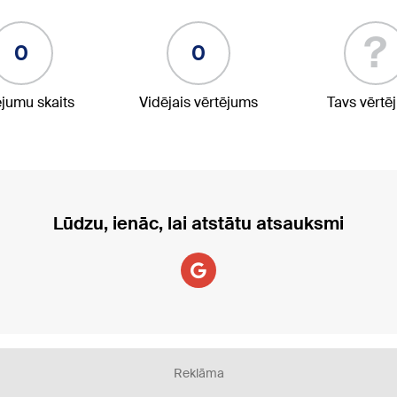
?
0
0
ējumu skaits
Vidējais vērtējums
Tavs vērtē
Lūdzu, ienāc, lai atstātu atsauksmi
Reklāma