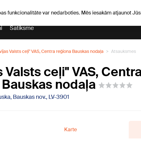
iņas
Horoskopi
pas funkcionalitāte var nedarboties. Mēs iesakām atjaunot J
i
Satiksme
vijas Valsts ceļi" VAS, Centra reģiona Bauskas nodaļa
Atsauksmes
s Valsts ceļi" VAS, Centr
 Bauskas nodaļa
ska, Bauskas nov., LV-3901
Karte