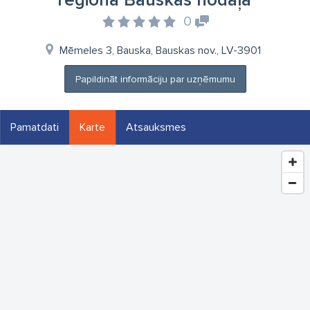
reģiona Bauskas nodaļa
0
Mēmeles 3, Bauska, Bauskas nov., LV-3901
Papildināt informāciju par uzņēmumu
Pamatdati
Karte
Atsauksmes