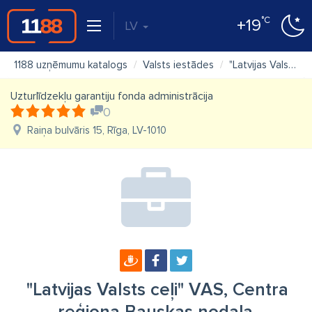
°C
+19
LV
1188 uzņēmumu katalogs
Valsts iestādes
"Latvijas Valsts ceļi" VAS, Centra reģiona Bauskas nodaļa
Uzturlīdzekļu garantiju fonda administrācija
0
Raiņa bulvāris 15, Rīga, LV-1010
"Latvijas Valsts ceļi" VAS, Centra