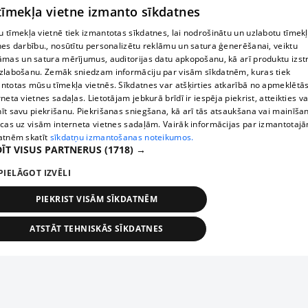
 tīmekļa vietne izmanto sīkdatnes
 tīmekļa vietnē tiek izmantotas sīkdatnes, lai nodrošinātu un uzlabotu tīmek
nes darbību., nosūtītu personalizētu reklāmu un satura ģenerēšanai, veiktu
āmas un satura mērījumus, auditorijas datu apkopošanu, kā arī produktu izst
zlabošanu. Zemāk sniedzam informāciju par visām sīkdatnēm, kuras tiek
ntotas mūsu tīmekļa vietnēs. Sīkdatnes var atšķirties atkarībā no apmeklētā
rneta vietnes sadaļas. Lietotājam jebkurā brīdī ir iespēja piekrist, atteikties va
īt savu piekrišanu. Piekrišanas sniegšana, kā arī tās atsaukšana vai mainīša
ecas uz visām interneta vietnes sadaļām. Vairāk informācijas par izmantotaj
atnēm skatīt
sīkdatņu izmantošanas noteikumos.
ĪT VISUS PARTNERUS
(1718) →
PIELĀGOT IZVĒLI
PIEKRIST VISĀM SĪKDATNĒM
ATSTĀT TEHNISKĀS SĪKDATNES
TEHNISKĀS/OBLIGĀTĀS
STATISTIKAS
MĒRĶĒŠANA
FUNKCIONĀLĀS
NEKLASIFICĒTĀS