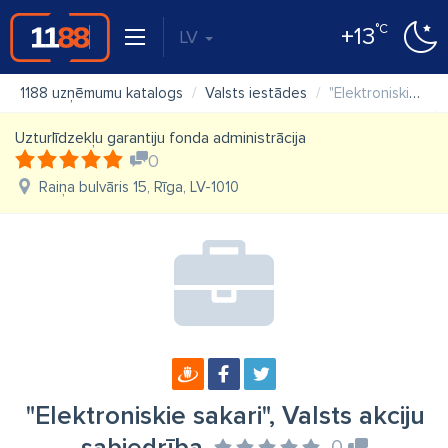
°C
+13
LV
1188 uzņēmumu katalogs
Valsts iestādes
"Elektroniskie sakari", Valsts akciju sabiedrība
Uzturlīdzekļu garantiju fonda administrācija
0
Raiņa bulvāris 15, Rīga, LV-1010
"Elektroniskie sakari", Valsts akciju
0