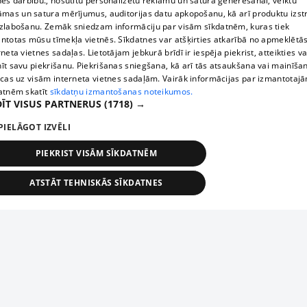
nes darbību., nosūtītu personalizētu reklāmu un satura ģenerēšanai, veiktu
āmas un satura mērījumus, auditorijas datu apkopošanu, kā arī produktu izst
zlabošanu. Zemāk sniedzam informāciju par visām sīkdatnēm, kuras tiek
ntotas mūsu tīmekļa vietnēs. Sīkdatnes var atšķirties atkarībā no apmeklētā
rneta vietnes sadaļas. Lietotājam jebkurā brīdī ir iespēja piekrist, atteikties va
īt savu piekrišanu. Piekrišanas sniegšana, kā arī tās atsaukšana vai mainīša
ecas uz visām interneta vietnes sadaļām. Vairāk informācijas par izmantotaj
atnēm skatīt
sīkdatņu izmantošanas noteikumos.
ĪT VISUS PARTNERUS
(1718) →
PIELĀGOT IZVĒLI
PIEKRIST VISĀM SĪKDATNĒM
ATSTĀT TEHNISKĀS SĪKDATNES
TEHNISKĀS/OBLIGĀTĀS
STATISTIKAS
MĒRĶĒŠANA
FUNKCIONĀLĀS
NEKLASIFICĒTĀS
ehniskās/obligātās
Statistikas
Mērķēšana
Funkcionālās
Neklasificēt