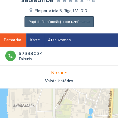
sabiedrība
Eksporta iela 5, Rīga, LV-1010
Papildināt informāciju par uzņēmumu
Pamatdati
Karte
Atsauksmes
67333034
Tālrunis
Nozare:
Valsts iestādes