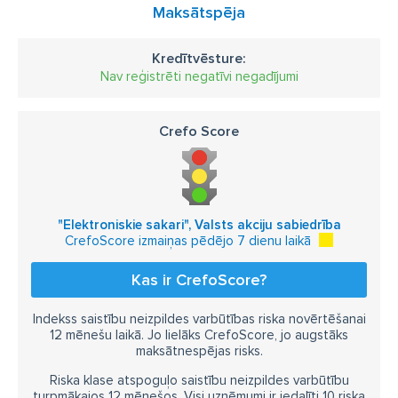
Maksātspēja
Kredītvēsture:
Nav reģistrēti negatīvi negadījumi
Crefo Score
"Elektroniskie sakari", Valsts akciju sabiedrība
CrefoScore izmaiņas pēdējo 7 dienu laikā
Kas ir CrefoScore?
Indekss saistību neizpildes varbūtības riska novērtēšanai
12 mēnešu laikā. Jo lielāks CrefoScore, jo augstāks
maksātnespējas risks.
Riska klase atspoguļo saistību neizpildes varbūtību
turpmākajos 12 mēnešos. Visi uzņēmumi ir iedalīti 10 riska