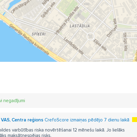
vi negadījumi
i" VAS, Centra reģions
CrefoScore izmaiņas pēdējo 7 dienu laikā
pildes varbūtības riska novērtēšanai 12 mēnešu laikā. Jo lielāks
āks maksātnespējas risks.