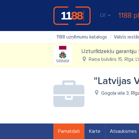
1188 p
LV
1188 uzņēmumu katalogs
Valsts iest
Uzturlīdzekļu garantiju 
Raiņa bulvāris 15, Rīga, 
"Latvijas 
Gogoļa iela 3, Rī
Pamatdati
Karte
Atsauksmes