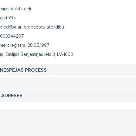
vijas Valsts ceļi
ģistrēts
biedrība ar ierobežotu atbildību
003344207
mercreģistrs, 28.05.1997
ga, Emīlijas Benjamiņas iela 3, LV-1050
TNESPĒJAS PROCESS
N ADRESES