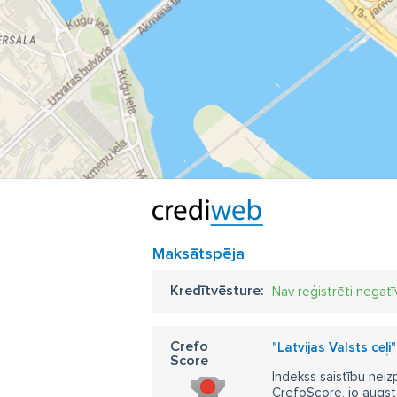
Maksātspēja
Kredītvēsture:
Nav reģistrēti negatī
Crefo
"Latvijas Valsts ceļ
Score
Indekss saistību neiz
CrefoScore, jo augst