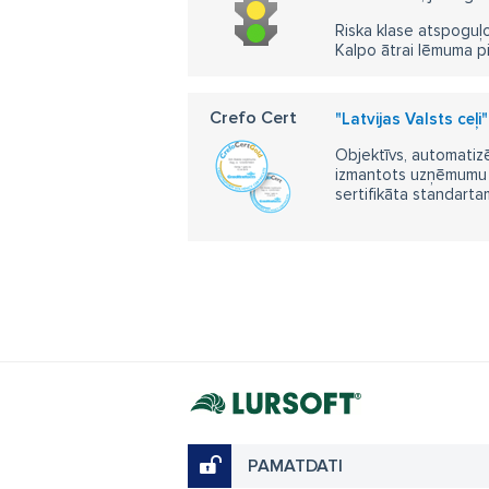
Riska klase atspoguļo
Kalpo ātrai lēmuma p
Crefo Cert
"Latvijas Valsts ceļ
Objektīvs, automatizē
izmantots uzņēmumu m
sertifikāta standarta
PAMATDATI