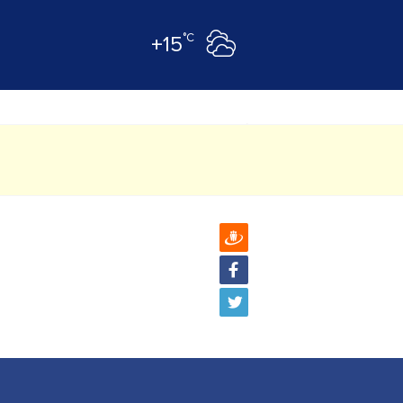
°C
+15