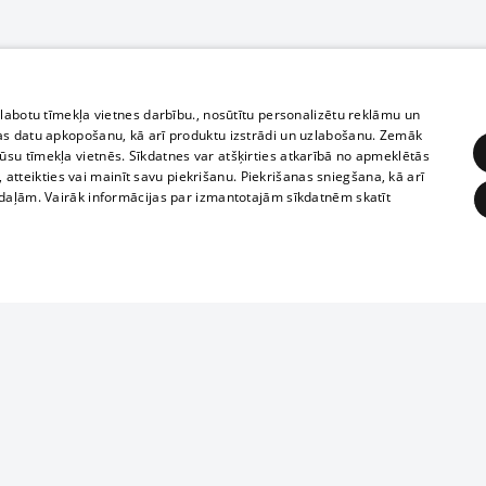
zlabotu tīmekļa vietnes darbību., nosūtītu personalizētu reklāmu un
as datu apkopošanu, kā arī produktu izstrādi un uzlabošanu. Zemāk
su tīmekļa vietnēs. Sīkdatnes var atšķirties atkarībā no apmeklētās
, atteikties vai mainīt savu piekrišanu. Piekrišanas sniegšana, kā arī
adaļām. Vairāk informācijas par izmantotajām sīkdatnēm skatīt
ĒRĶĒŠANA
FUNKCIONĀLĀS
NEKLASIFICĒTĀS
1188 datu bāze
obligātās
Statistikas
Mērķēšana
Funkcionālās
Neklasificētās
informācijas, v
izplatīšana jebk
eklēt un pārlūkot tīmekļa vietni un izmantot tās piedāvātās iespējas. Bez šīm sīkdatnēm 
aizliegta leju
mi
Kinoteātros
1188 web lapā 