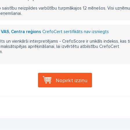
 saistību neizpildes varbūtību turpmākajos 12 mēnešos. Visi uzņēmumi i
ieņemšanai.
i" VAS, Centra reģions
CrefoCert sertifikāts nav izsniegts
ts un vienkārši interpretējams - CrefoScore ir unikāls indekss, kas t
aksātspējas aprēķināšanai, lai izvērtētu atbilstību CrefoCert
m.
Nopirkt izziņu