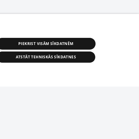
PIEKRIST VISĀM SĪKDATNĒM
ATSTĀT TEHNISKĀS SĪKDATNES
s, tās daļas vai datu bāzē iekļautās
ai informācijas daļas pavairošana vai
ādā formā stingri aizliegta. Tāpat arī ir
tīmekļa vietne nevarēs pilnvērtīgi darboties un sniegt
pielāde automātiskā režīmā. Jebkura
publicētā materiāla pārpublicēšana ir