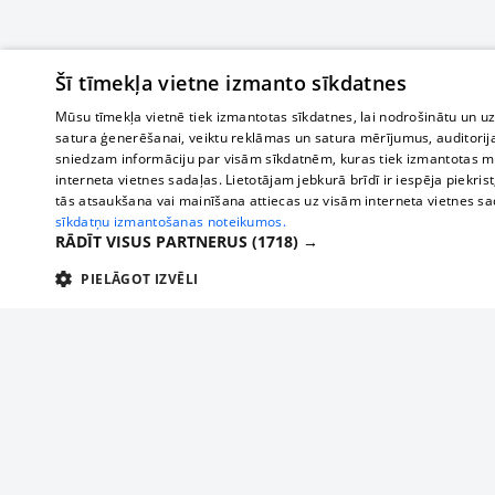
Šī tīmekļa vietne izmanto sīkdatnes
Mūsu tīmekļa vietnē tiek izmantotas sīkdatnes, lai nodrošinātu un u
satura ģenerēšanai, veiktu reklāmas un satura mērījumus, auditorij
sniedzam informāciju par visām sīkdatnēm, kuras tiek izmantotas mū
interneta vietnes sadaļas. Lietotājam jebkurā brīdī ir iespēja piekrist
tās atsaukšana vai mainīšana attiecas uz visām interneta vietnes s
sīkdatņu izmantošanas noteikumos.
RĀDĪT VISUS PARTNERUS
(1718) →
PIELĀGOT IZVĒLI
TEHNISKĀS/OBLIGĀTĀS
STATISTIKAS
M
Tehniskās/
Tehniskās/obligātās sīkdatnes nepieciešamas, lai lietotājs varētu brīvi apm
lietotājam nepieciešamo informāciju.
Par mums
Uzņēmu