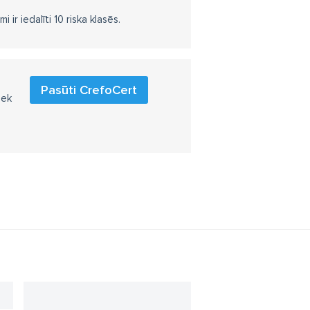
r iedalīti 10 riska klasēs.
Pasūti CrefoCert
iek