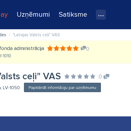
lay
Uzņēmumi
Satiksme
ādes
"Latvijas Valsts ceļi" VAS
fonda administrācija
0
LV-1010
Valsts ceļi" VAS
0
ga, LV-1050
Papildināt informāciju par uzņēmumu