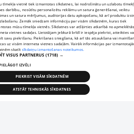
 tīmekļa vietnē tiek izmantotas sīkdatnes, lai nodrošinātu un uzlabotu tīmek
nes darbību., nosūtītu personalizētu reklāmu un satura ģenerēšanai, veiktu
āmas un satura mērījumus, auditorijas datu apkopošanu, kā arī produktu izst
zlabošanu. Zemāk sniedzam informāciju par visām sīkdatnēm, kuras tiek
ntotas mūsu tīmekļa vietnēs. Sīkdatnes var atšķirties atkarībā no apmeklētā
rneta vietnes sadaļas. Lietotājam jebkurā brīdī ir iespēja piekrist, atteikties va
īt savu piekrišanu. Piekrišanas sniegšana, kā arī tās atsaukšana vai mainīša
ecas uz visām interneta vietnes sadaļām. Vairāk informācijas par izmantotaj
atnēm skatīt
sīkdatņu izmantošanas noteikumos.
ĪT VISUS PARTNERUS
(1718) →
PIELĀGOT IZVĒLI
PIEKRIST VISĀM SĪKDATNĒM
ATSTĀT TEHNISKĀS SĪKDATNES
TEHNISKĀS/OBLIGĀTĀS
STATISTIKAS
MĒRĶĒŠANA
FUNKCIONĀLĀS
NEKLASIFICĒTĀS