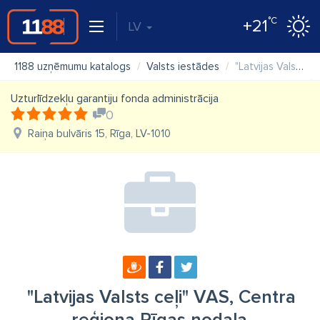
°C
+21
LV
1188 uzņēmumu katalogs
Valsts iestādes
"Latvijas Valsts ceļi" VAS, Centra reģiona Rīgas nodaļa
Uzturlīdzekļu garantiju fonda administrācija
0
Raiņa bulvāris 15, Rīga, LV-1010
"Latvijas Valsts ceļi" VAS, Centra