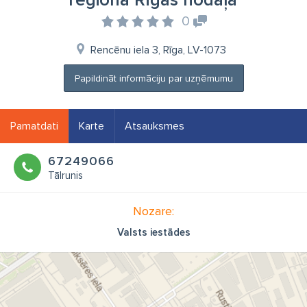
reģiona Rīgas nodaļa
0
Rencēnu iela 3, Rīga, LV-1073
Papildināt informāciju par uzņēmumu
Pamatdati
Karte
Atsauksmes
67249066
Tālrunis
Nozare:
Valsts iestādes