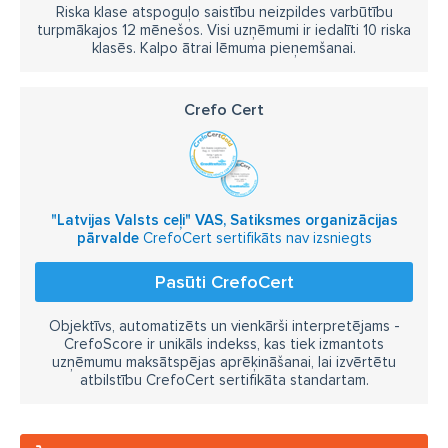
Riska klase atspoguļo saistību neizpildes varbūtību
turpmākajos 12 mēnešos. Visi uzņēmumi ir iedalīti 10 riska
klasēs. Kalpo ātrai lēmuma pieņemšanai.
Crefo Cert
"Latvijas Valsts ceļi" VAS, Satiksmes organizācijas
pārvalde
CrefoCert sertifikāts nav izsniegts
Pasūti CrefoCert
Objektīvs, automatizēts un vienkārši interpretējams -
CrefoScore ir unikāls indekss, kas tiek izmantots
uzņēmumu maksātspējas aprēķināšanai, lai izvērtētu
atbilstību CrefoCert sertifikāta standartam.