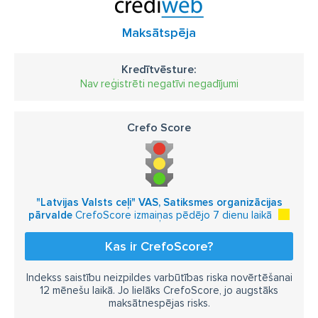
Maksātspēja
Kredītvēsture:
Nav reģistrēti negatīvi negadījumi
Crefo Score
"Latvijas Valsts ceļi" VAS, Satiksmes organizācijas
pārvalde
CrefoScore izmaiņas pēdējo 7 dienu laikā
Kas ir CrefoScore?
Indekss saistību neizpildes varbūtības riska novērtēšanai
12 mēnešu laikā. Jo lielāks CrefoScore, jo augstāks
maksātnespējas risks.