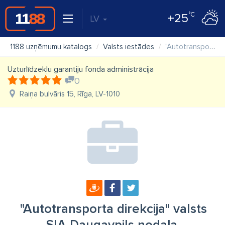
°C
+25
LV
1188 uzņēmumu katalogs
Valsts iestādes
"Autotransporta direkcija" valsts SIA Daugavpils nodaļa
Uzturlīdzekļu garantiju fonda administrācija
0
Raiņa bulvāris 15, Rīga, LV-1010
"Autotransporta direkcija" valsts