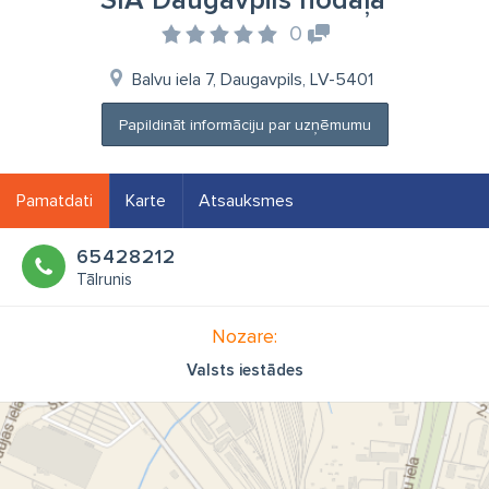
SIA Daugavpils nodaļa
0
Balvu iela 7, Daugavpils, LV-5401
Papildināt informāciju par uzņēmumu
Pamatdati
Karte
Atsauksmes
65428212
Tālrunis
Nozare:
Valsts iestādes