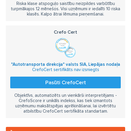
Riska klase atspoguļo saistību neizpildes varbūtību
turpmākajos 12 mēnešos. Visi uzņēmumi ir iedalīti 10 riska
klasēs. Kalpo ātrai lēmuma pieņemšanai.
Crefo Cert
"Autotransporta direkcija" valsts SIA, Liepājas nodaļa
CrefoCert sertifikāts nav izsniegts
Pasūti CrefoCert
Objektīvs, automatizēts un vienkārši interpretējams -
CrefoScore ir unikāls indekss, kas tiek izmantots
uzņēmumu maksātspējas aprēķināšanai, lai izvērtētu
atbilstību CrefoCert sertifikāta standartam.