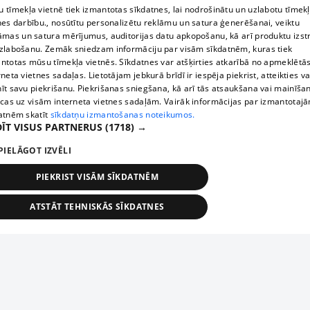
 tīmekļa vietnē tiek izmantotas sīkdatnes, lai nodrošinātu un uzlabotu tīmek
nes darbību., nosūtītu personalizētu reklāmu un satura ģenerēšanai, veiktu
āmas un satura mērījumus, auditorijas datu apkopošanu, kā arī produktu izst
zlabošanu. Zemāk sniedzam informāciju par visām sīkdatnēm, kuras tiek
ntotas mūsu tīmekļa vietnēs. Sīkdatnes var atšķirties atkarībā no apmeklētā
rneta vietnes sadaļas. Lietotājam jebkurā brīdī ir iespēja piekrist, atteikties va
īt savu piekrišanu. Piekrišanas sniegšana, kā arī tās atsaukšana vai mainīša
ecas uz visām interneta vietnes sadaļām. Vairāk informācijas par izmantotaj
atnēm skatīt
sīkdatņu izmantošanas noteikumos.
ĪT VISUS PARTNERUS
(1718) →
PIELĀGOT IZVĒLI
PIEKRIST VISĀM SĪKDATNĒM
ATSTĀT TEHNISKĀS SĪKDATNES
TEHNISKĀS/OBLIGĀTĀS
STATISTIKAS
MĒRĶĒŠANA
FUNKCIONĀLĀS
NEKLASIFICĒTĀS