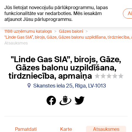
Jūs lietojat novecojušu pārlūkprogrammu, lapas
+22
°C
funkcionalitāte var nedarboties. Mēs iesakām
A
atjaunot Jūsu pārluprogrammu.
1188 uzņēmumu katalogs
Gāzes baloni
''Linde Gas SIA”, birojs, Gāze, Gāzes balonu uzpildīšana, tirdzniecība
Atsauksmes
''Linde Gas SIA”, birojs, Gāze,
Gāzes balonu uzpildīšana,
tirdzniecība, apmaiņa
Skanstes iela 25, Rīga, LV-1013
Pamatdati
Karte
Atsauksmes