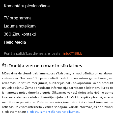
Komentāru pievienošana
TV programma
Līguma noteikumi
360 Ziņu kontakti
Helio Media
Portāla palīdzības dienests: e-pasts -
info@1188.lv
Copyright © 2004-2026 SIA HELIO MEDIA.
Šī tīmekļa vietne izmanto sīkdatnes
All rights reserved.
Mūsu tīmekļa vietnē tiek izmantotas sīkdatnes, lai nodrošinātu un uzlabotu
vietnes darbību., nosūtītu personalizētu reklāmu un satura ģenerēšanai, ve
reklāmas un satura mērījumus, auditorijas datu apkopošanu, kā arī produkt
un uzlabošanu. Zemāk sniedzam informāciju par visām sīkdatnēm, kuras ti
izmantotas mūsu tīmekļa vietnēs. Sīkdatnes var atšķirties atkarībā no apm
interneta vietnes sadaļas. Lietotājam jebkurā brīdī ir iespēja piekrist, atteikt
mainīt savu piekrišanu. Piekrišanas sniegšana, kā arī tās atsaukšana vai m
attiecas uz visām interneta vietnes sadaļām. Vairāk informācijas par izma
sīkdatnēm skatīt
sīkdatņu izmantošanas noteikumos.