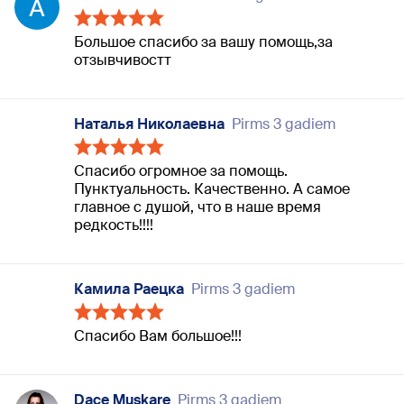
Большое спасибо за вашу помощь,за
отзывчивостт
Наталья Николаевна
Pirms 3 gadiem
Спасибо огромное за помощь.
Пунктуальность. Качественно. А самое
главное с душой, что в наше время
редкость!!!!
Камила Раецка
Pirms 3 gadiem
Спасибо Вам большое!!!
Dace Muskare
Pirms 3 gadiem