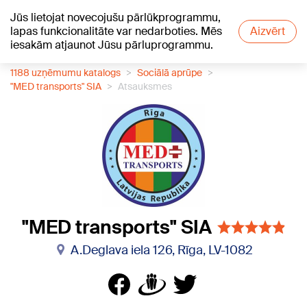
Jūs lietojat novecojušu pārlūkprogrammu,
+24
°C
lapas funkcionalitāte var nedarboties. Mēs
Aizvērt
iesakām atjaunot Jūsu pārluprogrammu.
1188 uzņēmumu katalogs
Sociālā aprūpe
"MED transports" SIA
Atsauksmes
"MED transports" SIA
A.Deglava iela 126, Rīga, LV-1082