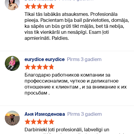
Tikai tās labākās atsauksmes. Profesionāla
pieeja. Pacientam bija bail pārvietoties, domāja,
ka sāpēs un būs grūti tikt mājās, bet tā nebija,
viss tik vienkārši un nesāpīgi. Esam ļoti
apmierināti. Paldies.
eurydice eurydice
Pirms 3 gadiem
Благодарю работников компании за
профессионализм, чуткое и деликатное
отношение к клиентам , и за внимание к их
просьбам .
Аня Измоденова
Pirms 3 gadiem
Darbinieki ļoti profesionāli, labvelīgi un