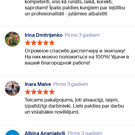
kompetenti, viss kā runāts, laikā, korekti,
saprotami! Īpašs paldies kungiem par iejūtību
un profesionalitāti - jutāmies atbalstīti
Irina Dmitrijenko
Pirms 3 gadiem
Огромное спасибо диспетчеру и экипажу!
На них можно положиться на 100%! Удачи в
вашей благородной работе!
Inara Malve
Pirms 3 gadiem
Teicams pakalpojums, ļoti atsaucīgi, laipni,
izpalīdzīgi darbinieki. Liels paldies par darbu
un vislabākie novēlējumi.
Albina Ananiašvili
Pirms 3 gadiem