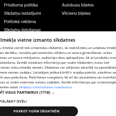
Privātuma politika
Autobusu biļetes
Sīkdatņu iestatījumi
Vilcienu biļetes
Politiskā reklāma
Sīkdatņu lietošanas
noteikumi
 tīmekļa vietne izmanto sīkdatnes
Komentāru pievienošana
 tīmekļa vietnē tiek izmantotas sīkdatnes, lai nodrošinātu un uzlabotu tīmek
nes darbību., nosūtītu personalizētu reklāmu un satura ģenerēšanai, veiktu
āmas un satura mērījumus, auditorijas datu apkopošanu, kā arī produktu izst
TV programma
zlabošanu. Zemāk sniedzam informāciju par visām sīkdatnēm, kuras tiek
Līguma noteikumi
ntotas mūsu tīmekļa vietnēs. Sīkdatnes var atšķirties atkarībā no apmeklētā
rneta vietnes sadaļas. Lietotājam jebkurā brīdī ir iespēja piekrist, atteikties va
360 Ziņu kontakti
īt savu piekrišanu. Piekrišanas sniegšana, kā arī tās atsaukšana vai mainīša
ecas uz visām interneta vietnes sadaļām. Vairāk informācijas par izmantotaj
Helio Media
atnēm skatīt
sīkdatņu izmantošanas noteikumos.
ĪT VISUS PARTNERUS
(1718) →
Portāla palīdzības dienests: e-pasts -
info@1188.lv
PIELĀGOT IZVĒLI
Copyright © 2004-2026 SIA HELIO MEDIA.
All rights reserved.
PIEKRIST VISĀM SĪKDATNĒM