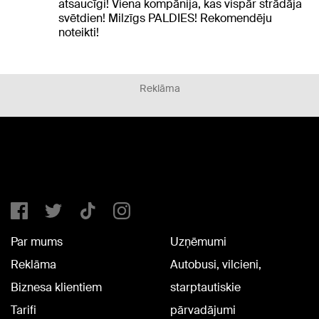
atsaucīgi! Viena kompānija, kas vispār strādāja
svētdien! Milzīgs PALDIES! Rekomendēju
noteikti!
Reklāma
Par mums
Uzņēmumi
Reklāma
Autobusi, vilcieni,
Biznesa klientiem
starptautiskie
Tarifi
pārvadājumi