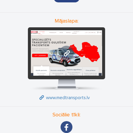
Zolitūde, Jūrmala, Sigulda, Saulkrasti, Vecrīga, Lielvārde, Iecava,
Allaži, Ropaži, Vangaži, Līgatne, Zaķumuiža, Vecumnieki
Mājaslapa:
www.medtransports.lv
www.medtransports.lv
Sociālie tīkli: