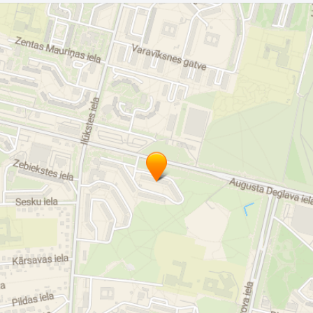
invalidu transportesana
nestaigājošu slimnieku transportēšana
pacientu pārvadāšana
slimnieku parvadasana
transports slimnieku pārvadāšanai
sanitārais transports
speciālais transports
invalidu parvadasana
medicīniskais transports
slimnieku pārvešana
slimu cilvēku transportēšana
specializētais transports
slimnieku pārvadāšana
guļošu pacientu transports
medtransport
guļoša pacienta transportēšana
guļošu slimnieku transportēšana daugavpils
pacientu parvadasana
slimnieku pārvadāšana
medtransports
sarkanais krusts transports