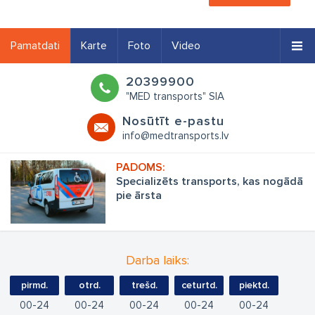
Pamatdati
Karte
Foto
Video
20399900
"MED transports" SIA
Nosūtīt e-pastu
info@medtransports.lv
Specializēts transports, kas nogādā
pie ārsta
Darba laiks:
pirmd.
otrd.
trešd.
ceturtd.
piektd.
00
24
00
24
00
24
00
24
00
24