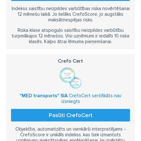
pacienta transportēšana lidmašī ā no vācijas uz latviju
Indekss saistību neizpildes varbūtības riska novērtēšanai
izmaksas
12 mēnešu laikā. Jo lielāks CrefoScore, jo augstāks
maksātnespējas risks.
slimnieku transportēšana jelgava
Riska klase atspoguļo saistību neizpildes varbūtību
specializētais medicīniskais transports
turpmākajos 12 mēnešos. Visi uzņēmumi ir iedalīti 10 riska
klasēs. Kalpo ātrai lēmuma pieņemšanai.
specializētā transporta pakalpojumi
"MED transports" SIA
sia med transports
Crefo Cert
med transports
medicīniskais transports
"MED transports" SIA
CrefoCert sertifikāts nav
izsniegts
Pasūti CrefoCert
Objektīvs, automatizēts un vienkārši interpretējams -
CrefoScore ir unikāls indekss, kas tiek izmantots
uzņēmumu maksātspējas aprēķināšanai, lai izvērtētu