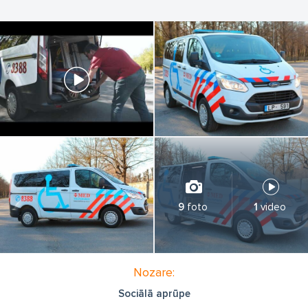
9
foto
1
video
Nozare:
Sociālā aprūpe