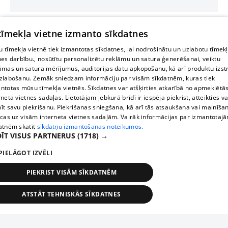
 tīmekļa vietne izmanto sīkdatnes
 tīmekļa vietnē tiek izmantotas sīkdatnes, lai nodrošinātu un uzlabotu tīmek
nes darbību., nosūtītu personalizētu reklāmu un satura ģenerēšanai, veiktu
āmas un satura mērījumus, auditorijas datu apkopošanu, kā arī produktu izst
zlabošanu. Zemāk sniedzam informāciju par visām sīkdatnēm, kuras tiek
ntotas mūsu tīmekļa vietnēs. Sīkdatnes var atšķirties atkarībā no apmeklētā
rneta vietnes sadaļas. Lietotājam jebkurā brīdī ir iespēja piekrist, atteikties va
īt savu piekrišanu. Piekrišanas sniegšana, kā arī tās atsaukšana vai mainīša
ecas uz visām interneta vietnes sadaļām. Vairāk informācijas par izmantotaj
atnēm skatīt
sīkdatņu izmantošanas noteikumos.
ĪT VISUS PARTNERUS
(1718) →
PIELĀGOT IZVĒLI
PIEKRIST VISĀM SĪKDATNĒM
ATSTĀT TEHNISKĀS SĪKDATNES
TEHNISKĀS/OBLIGĀTĀS
STATISTIKAS
MĒRĶĒŠANA