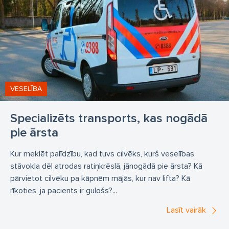
transporta pakalpojumi invalīdiem sociālais transports
pacienta transportēšana
slimnieka transportēšana
pārvadāšana no gultas līdz gultai
Transportēšanas pakalpojumi kopā ar palīgiem un
medicīnas darbiniekiem
VESELĪBA
Medicīniskā palīdzība transportēšanas laikā
medtransports
pacientu transportēšana
Specializēts transports, kas nogādā
specializētais transports cilvēkiem ar īpašām vajadzībām
pie ārsta
invalidu biedrības
invalīdu pārvadājumi
Kur meklēt palīdzību, kad tuvs cilvēks, kurš veselības
medicīnas transports
pacienta transportēšana
stāvokļa dēļ atrodas ratiņkrēslā, jānogādā pie ārsta? Kā
pārvietot cilvēku pa kāpnēm mājās, kur nav lifta? Kā
transports invalīdiem cenas
invalidu transports
rīkoties, ja pacients ir gulošs?...
invalīdu transportēšana
Lasīt vairāk
slimnieku pārvadāšana starptautiskā
invalīdu transports