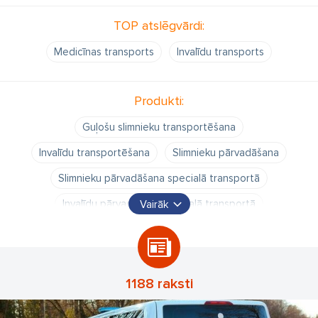
TOP atslēgvārdi:
Medicīnas transports
Invalīdu transports
Produkti:
Guļošu slimnieku transportēšana
Invalīdu transportēšana
Slimnieku pārvadāšana
Slimnieku pārvadāšana specialā transportā
Invalīdu pārvadāšana specialā transportā
Vairāk
guļošo slimnieku transportēšana
gulošu invalīdu transportēšana
gulošu invalīdu pārvešana
1188 raksti
transporta pakalpojumi slimniekiem