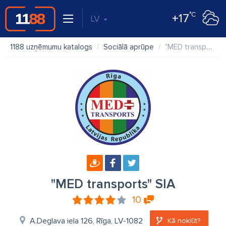
°C
+17
LV
1188 uzņēmumu katalogs
Sociālā aprūpe
"MED transports" SIA
"MED transports" SIA
10
A.Deglava iela 126, Rīga, LV-1082
Kā nokļūt?