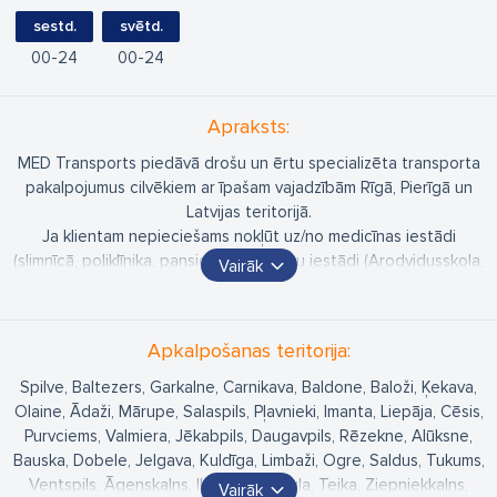
sestd.
svētd.
00
24
00
24
Apraksts:
MED Transports piedāvā drošu un ērtu specializēta transporta
pakalpojumus cilvēkiem ar īpašam vajadzībām Rīgā, Pierīgā un
Latvijas teritorijā.
Ja klientam nepieciešams nokļūt uz/no medicīnas iestādi
(slimnīcā, poliklīnika, pansionāts), mācību iestādi (Arodvidusskola,
Vairāk
Universitāte, Valsts Iestādes, lai nokārtotu doumentus),
iepirkties vai apmeklēt kultūras pasākumus (teātris, kino, opera).
Pakalpojumu iespējams pieteikt 365 dienas gadā: 24 stundas
Apkalpošanas teritorija:
dienā, 7 dienas nedēļā.
Spilve, Baltezers, Garkalne, Carnikava, Baldone, Baloži, Ķekava,
Olaine, Ādaži, Mārupe, Salaspils, Pļavnieki, Imanta, Liepāja, Cēsis,
Purvciems, Valmiera, Jēkabpils, Daugavpils, Rēzekne, Alūksne,
Bauska, Dobele, Jelgava, Kuldīga, Limbaži, Ogre, Saldus, Tukums,
Ventspils, Āgenskalns, Iļģuciems, Jugla, Teika, Ziepniekkalns,
Vairāk