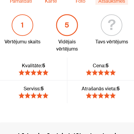
Pamatdati
Karte
Foto
Atsauksmes
?
1
5
Vērtējumu skaits
Vidējais
Tavs vērtējums
vērtējums
Kvalitāte:
5
Cena:
5
Serviss:
5
Atrašanās vieta:
5