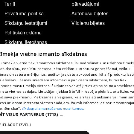
Tarifi
pārvadājumi
Privātuma politika
Autobusu biļetes
Sīkdatņu iestatījumi
Vilcienu biļetes
Politiskā reklāma
Sīkdatņu lietošanas
noteikumi
 tīmekļa vietne izmanto sīkdatnes
Komentāru pievienošana
 tīmekļa vietnē tiek izmantotas sīkdatnes, lai nodrošinātu un uzlabotu tīmek
nes darbību., nosūtītu personalizētu reklāmu un satura ģenerēšanai, veiktu
āmas un satura mērījumus, auditorijas datu apkopošanu, kā arī produktu izst
TV programma
zlabošanu. Zemāk sniedzam informāciju par visām sīkdatnēm, kuras tiek
Līguma noteikumi
ntotas mūsu tīmekļa vietnēs. Sīkdatnes var atšķirties atkarībā no apmeklētā
rneta vietnes sadaļas. Lietotājam jebkurā brīdī ir iespēja piekrist, atteikties va
360 Ziņu kontakti
īt savu piekrišanu. Piekrišanas sniegšana, kā arī tās atsaukšana vai mainīša
ecas uz visām interneta vietnes sadaļām. Vairāk informācijas par izmantotaj
Helio Media
atnēm skatīt
sīkdatņu izmantošanas noteikumos.
ĪT VISUS PARTNERUS
(1718) →
Portāla palīdzības dienests: e-pasts -
info@1188.lv
PIELĀGOT IZVĒLI
Copyright © 2004-2026 SIA HELIO MEDIA.