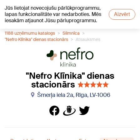
Jūs lietojat novecojušu pārlūkprogrammu,
+12
°C
lapas funkcionalitāte var nedarboties. Mēs
Aizvērt
iesakām atjaunot Jūsu pārluprogrammu.
1188 uzņēmumu katalogs
Slimnīca
"Nefro Klīnika" dienas stacionārs
Atsauksmes
"Nefro Klīnika" dienas
stacionārs
Šmerļa iela 2a, Rīga, LV-1006