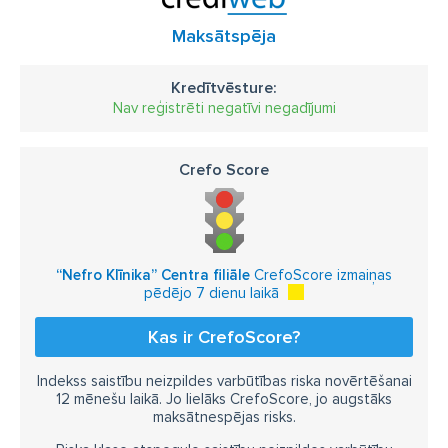
Maksātspēja
Kredītvēsture:
Nav reģistrēti negatīvi negadījumi
Crefo Score
“Nefro Klīnika” Centra filiāle
CrefoScore izmaiņas
pēdējo 7 dienu laikā
Kas ir CrefoScore?
Indekss saistību neizpildes varbūtības riska novērtēšanai
12 mēnešu laikā. Jo lielāks CrefoScore, jo augstāks
maksātnespējas risks.