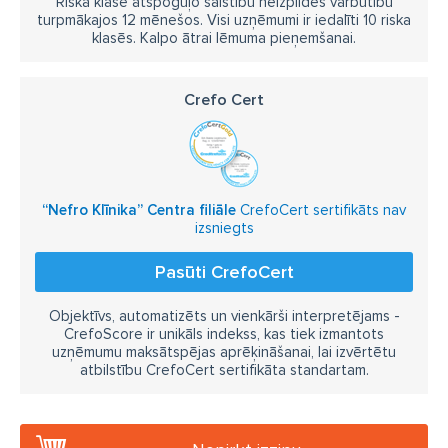
Riska klase atspoguļo saistību neizpildes varbūtību
turpmākajos 12 mēnešos. Visi uzņēmumi ir iedalīti 10 riska
klasēs. Kalpo ātrai lēmuma pieņemšanai.
Crefo Cert
“Nefro Klīnika” Centra filiāle
CrefoCert sertifikāts nav
izsniegts
Pasūti CrefoCert
Objektīvs, automatizēts un vienkārši interpretējams -
CrefoScore ir unikāls indekss, kas tiek izmantots
uzņēmumu maksātspējas aprēķināšanai, lai izvērtētu
atbilstību CrefoCert sertifikāta standartam.