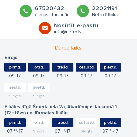
67520432
22021191
dienas stacionārs
Nefro Klīnika
Nosūtīt e-pastu
info@nefro.lv
Darba laiks:
Birojs
pirmd.
otrd.
trešd.
ceturtd.
piektd.
09
17
09
17
09
17
09
17
09
17
sestd.
svētd.
Slēgts
Slēgts
Filiāles Rīgā Šmerļa iela 2a, Akadēmijas laukumā 1
(12.stāvs) un Jūrmalas filiāle
pirmd.
otrd.
trešd.
ceturtd.
piektd.
30
30
30
07
17
07
17
07
17
Slēgts
Slēgts