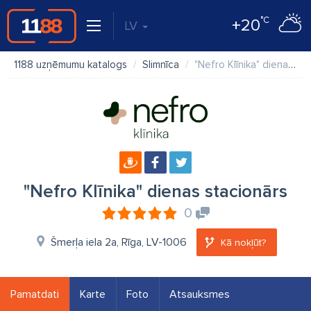
°C
+20
LV
1188 uzņēmumu katalogs
Slimnīca
"Nefro Klīnika" dienas stacionārs
"Nefro Klīnika" dienas stacionārs
0
Šmerļa iela 2a, Rīga, LV-1006
Kā nokļūt?
Pamatdati
Karte
Foto
Atsauksmes