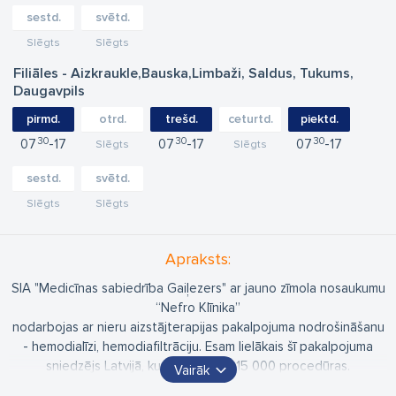
sestd.
svētd.
Slēgts
Slēgts
Filiāles - Aizkraukle,Bauska,Limbaži, Saldus, Tukums,
Daugavpils
pirmd.
otrd.
trešd.
ceturtd.
piektd.
30
30
30
07
17
07
17
07
17
Slēgts
Slēgts
sestd.
svētd.
Slēgts
Slēgts
Apraksts:
SIA "Medicīnas sabiedrība Gaiļezers" ar jauno zīmola nosaukumu
“Nefro Klīnika”
nodarbojas ar nieru aizstājterapijas pakalpojuma nodrošināšanu
- hemodialīzi, hemodiafiltrāciju. Esam lielākais šī pakalpojuma
sniedzējs Latvijā, kurš veic gadā 15 000 procedūras.
Vairāk
Uzņēmumam ir filiāles 10 dažādās Latvijas vietās - 2 filiāles Rīgā,