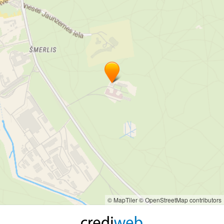
dakteris
dienas stacionārs
dienas stacionārs Rīgā
doktorāts
dr.
hemodiafiltrācija HDF
hemodialīze
hemodialīze HD
hemodialīze Rīgā
hemosorbcija
klīnika
mākslīgā niere
nefrologa konsultācijas
nefroloģija
niere
nieru aizstājterapija
nieru aizstājterapijas procedūras arī tūristiem
nieru slimība
nieru slimības
pieņemšanas laiks
poliklīnika
procedūras tūristiem aizstājterapija tūristiem
slimnīca
urologs
uroloģija
ārsti
ārsts
ārstu prakse
© MapTiler
© OpenStreetMap contributors