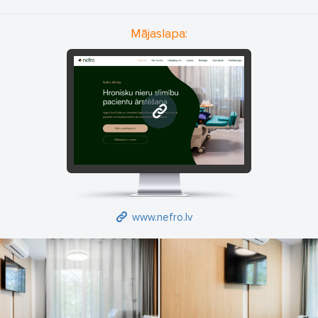
Jūrmalā, Bauskā, Saldū, Aizkrauklē, Limbažos, Tukumā, Daugavpilī
un Dobelē.
Mājaslapa:
Nieru aizstājterapija:
Hemodialīze (HD).
Hemodiafiltrācija (HDF).Nefrologa konsultācijas.
Nodrošinām nieru aizstājterapijas procedūras arī tūristiem.
Sarunvalodas: latviešu, krievu, angļu, vācu.
www.nefro.lv
www.nefro.lv