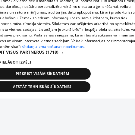
 tīmekļa vietnē tiek izmantotas sīkdatnes, lai nodrošinātu un uzlabotu tīmek
nes darbību., nosūtītu personalizētu reklāmu un satura ģenerēšanai, veiktu
āmas un satura mērījumus, auditorijas datu apkopošanu, kā arī produktu izst
zlabošanu. Zemāk sniedzam informāciju par visām sīkdatnēm, kuras tiek
ntotas mūsu tīmekļa vietnēs. Sīkdatnes var atšķirties atkarībā no apmeklētā
rneta vietnes sadaļas. Lietotājam jebkurā brīdī ir iespēja piekrist, atteikties va
īt savu piekrišanu. Piekrišanas sniegšana, kā arī tās atsaukšana vai mainīša
ecas uz visām interneta vietnes sadaļām. Vairāk informācijas par izmantotaj
atnēm skatīt
sīkdatņu izmantošanas noteikumos.
ĪT VISUS PARTNERUS
(1718) →
PIELĀGOT IZVĒLI
PIEKRIST VISĀM SĪKDATNĒM
ATSTĀT TEHNISKĀS SĪKDATNES
TEHNISKĀS/OBLIGĀTĀS
STATISTIKAS
MĒRĶĒŠANA
FUNKCIONĀLĀS
NEKLASIFICĒTĀS