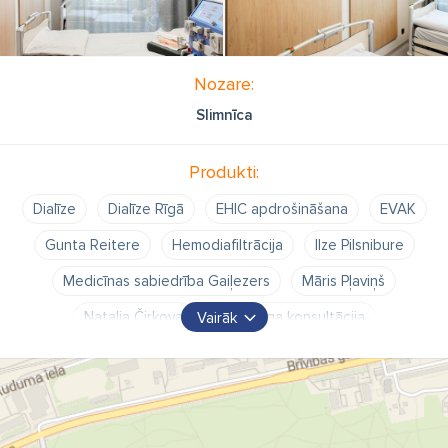
Nozare:
Slimnīca
Produkti:
Dialīze
Dialīze Rīgā
EHIC apdrošināšana
EVAK
Gunta Reitere
Hemodiafiltrācija
Ilze Pilsnibure
Medicīnas sabiedrība Gaiļezers
Māris Pļaviņš
Nataļja Čirkova
Nefrologa konsultācija
Vairāk
Nefrologa konsultācijas Nefrologs
Nieres
Nieres transplantācija
Nieru aizstājterapija
Nieru aizstājējterapija
Vadītājs Georgs Ritovs