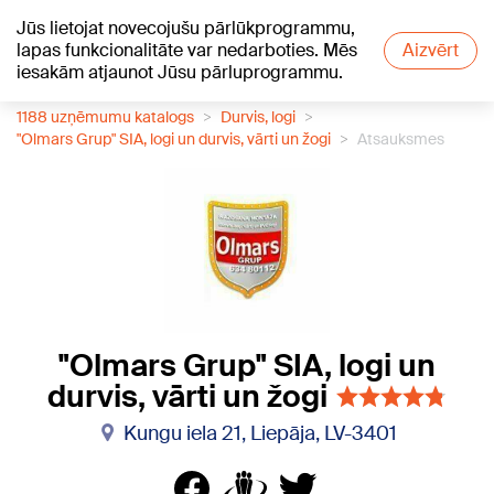
Jūs lietojat novecojušu pārlūkprogrammu,
+22
°C
lapas funkcionalitāte var nedarboties. Mēs
Aizvērt
iesakām atjaunot Jūsu pārluprogrammu.
1188 uzņēmumu katalogs
Durvis, logi
"Olmars Grup" SIA, logi un durvis, vārti un žogi
Atsauksmes
"Olmars Grup" SIA, logi un
durvis, vārti un žogi
Kungu iela 21, Liepāja, LV-3401