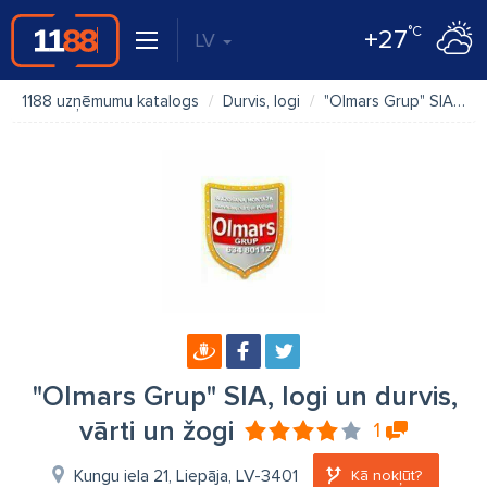
°C
+27
LV
1188 uzņēmumu katalogs
Durvis, logi
"Olmars Grup" SIA, logi un durvis, vārti un žogi
"Olmars Grup" SIA, logi un durvis,
vārti un žogi
1
Kungu iela 21, Liepāja, LV-3401
Kā nokļūt?