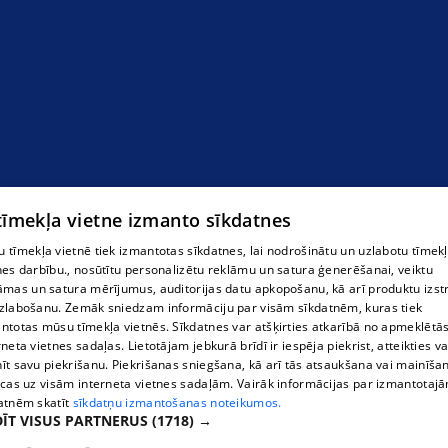
 tīmekļa vietne izmanto sīkdatnes
 tīmekļa vietnē tiek izmantotas sīkdatnes, lai nodrošinātu un uzlabotu tīmek
Jumta logi
nes darbību., nosūtītu personalizētu reklāmu un satura ģenerēšanai, veiktu
āmas un satura mērījumus, auditorijas datu apkopošanu, kā arī produktu izst
zlabošanu. Zemāk sniedzam informāciju par visām sīkdatnēm, kuras tiek
ntotas mūsu tīmekļa vietnēs. Sīkdatnes var atšķirties atkarībā no apmeklētā
rneta vietnes sadaļas. Lietotājam jebkurā brīdī ir iespēja piekrist, atteikties va
īt savu piekrišanu. Piekrišanas sniegšana, kā arī tās atsaukšana vai mainīša
ecas uz visām interneta vietnes sadaļām. Vairāk informācijas par izmantotaj
atnēm skatīt
sīkdatņu izmantošanas noteikumos.
ĪT VISUS PARTNERUS
(1718) →