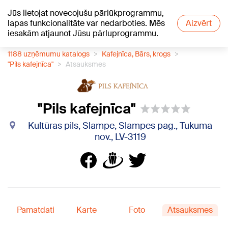
Jūs lietojat novecojušu pārlūkprogrammu,
+19
°C
lapas funkcionalitāte var nedarboties. Mēs
Aizvērt
iesakām atjaunot Jūsu pārluprogrammu.
1188 uzņēmumu katalogs
Kafejnīca, Bārs, krogs
"Pils kafejnīca"
Atsauksmes
"Pils kafejnīca"
Kultūras pils, Slampe, Slampes pag., Tukuma
nov., LV-3119
Pamatdati
Karte
Foto
Atsauksmes