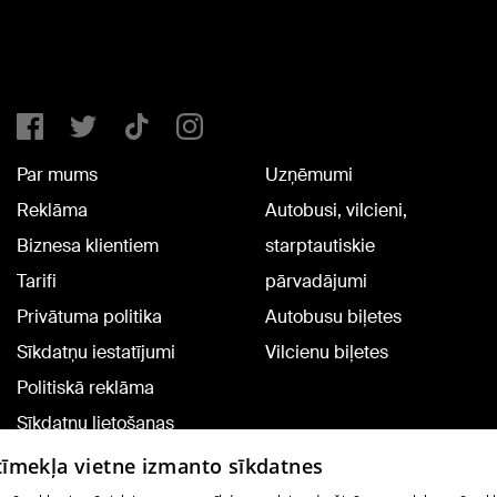
Par mums
Uzņēmumi
Reklāma
Autobusi, vilcieni,
Biznesa klientiem
starptautiskie
Tarifi
pārvadājumi
Privātuma politika
Autobusu biļetes
Sīkdatņu iestatījumi
Vilcienu biļetes
Politiskā reklāma
Sīkdatņu lietošanas
noteikumi
 tīmekļa vietne izmanto sīkdatnes
Komentāru pievienošana