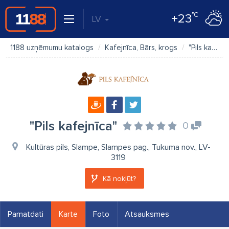
°C
+23
LV
1188 uzņēmumu katalogs
Kafejnīca, Bārs, krogs
"Pils kafejnīca"
"Pils kafejnīca"
0
Kultūras pils, Slampe, Slampes pag., Tukuma nov., LV-
3119
Kā nokļūt?
Pamatdati
Karte
Foto
Atsauksmes