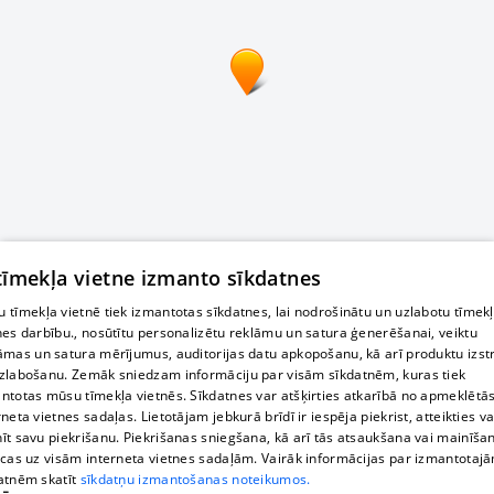
 tīmekļa vietne izmanto sīkdatnes
 tīmekļa vietnē tiek izmantotas sīkdatnes, lai nodrošinātu un uzlabotu tīmek
nes darbību., nosūtītu personalizētu reklāmu un satura ģenerēšanai, veiktu
āmas un satura mērījumus, auditorijas datu apkopošanu, kā arī produktu izst
zlabošanu. Zemāk sniedzam informāciju par visām sīkdatnēm, kuras tiek
ntotas mūsu tīmekļa vietnēs. Sīkdatnes var atšķirties atkarībā no apmeklētā
rneta vietnes sadaļas. Lietotājam jebkurā brīdī ir iespēja piekrist, atteikties va
īt savu piekrišanu. Piekrišanas sniegšana, kā arī tās atsaukšana vai mainīša
ecas uz visām interneta vietnes sadaļām. Vairāk informācijas par izmantotaj
atnēm skatīt
sīkdatņu izmantošanas noteikumos.