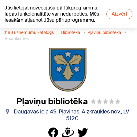
Jūs lietojat novecojušu pārlūkprogrammu,
+17
°C
lapas funkcionalitāte var nedarboties. Mēs
Aizvērt
iesakām atjaunot Jūsu pārluprogrammu.
1188 uzņēmumu katalogs
Bibliotēka
Pļaviņu bibliotēka
Atsauksmes
Pļaviņu bibliotēka
Daugavas iela 49, Pļaviņas, Aizkraukles nov., LV-
5120