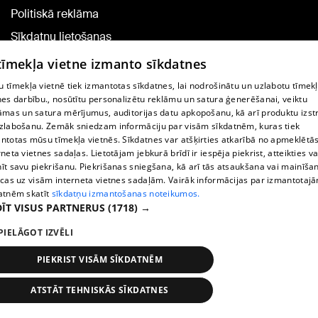
Politiskā reklāma
Sīkdatņu lietošanas
noteikumi
 tīmekļa vietne izmanto sīkdatnes
Komentāru pievienošana
 tīmekļa vietnē tiek izmantotas sīkdatnes, lai nodrošinātu un uzlabotu tīmek
nes darbību., nosūtītu personalizētu reklāmu un satura ģenerēšanai, veiktu
āmas un satura mērījumus, auditorijas datu apkopošanu, kā arī produktu izst
TV programma
zlabošanu. Zemāk sniedzam informāciju par visām sīkdatnēm, kuras tiek
Līguma noteikumi
ntotas mūsu tīmekļa vietnēs. Sīkdatnes var atšķirties atkarībā no apmeklētā
rneta vietnes sadaļas. Lietotājam jebkurā brīdī ir iespēja piekrist, atteikties va
360 Ziņu kontakti
īt savu piekrišanu. Piekrišanas sniegšana, kā arī tās atsaukšana vai mainīša
ecas uz visām interneta vietnes sadaļām. Vairāk informācijas par izmantotaj
Helio Media
atnēm skatīt
sīkdatņu izmantošanas noteikumos.
ĪT VISUS PARTNERUS
(1718) →
Portāla palīdzības dienests: e-pasts -
info@1188.lv
PIELĀGOT IZVĒLI
Copyright © 2004-2026 SIA HELIO MEDIA.
All rights reserved.
PIEKRIST VISĀM SĪKDATNĒM
ATSTĀT TEHNISKĀS SĪKDATNES
Ziņas
Meklēt
1188 play
Satiksme
Vairāk