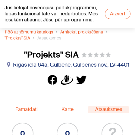
Jūs lietojat novecojušu pārlūkprogrammu,
+25
°C
lapas funkcionalitāte var nedarboties. Mēs
Aizvērt
iesakām atjaunot Jūsu pārluprogrammu.
1188 uzņēmumu katalogs
Arhitekti, projektēšana
"Projekts" SIA
Atsauksmes
"Projekts" SIA
Rīgas iela 64a, Gulbene, Gulbenes nov., LV-4401
Pamatdati
Karte
Atsauksmes
?
0
0