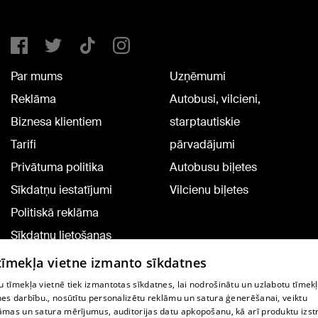
Par mums
Uzņēmumi
Reklāma
Autobusi, vilcieni,
Biznesa klientiem
starptautiskie
Tarifi
pārvadājumi
Privātuma politika
Autobusu biļetes
Sīkdatņu iestatījumi
Vilcienu biļetes
Politiskā reklāma
Sīkdatņu lietošanas
noteikumi
 tīmekļa vietne izmanto sīkdatnes
Komentāru pievienošana
 tīmekļa vietnē tiek izmantotas sīkdatnes, lai nodrošinātu un uzlabotu tīmek
nes darbību., nosūtītu personalizētu reklāmu un satura ģenerēšanai, veiktu
āmas un satura mērījumus, auditorijas datu apkopošanu, kā arī produktu izst
TV programma